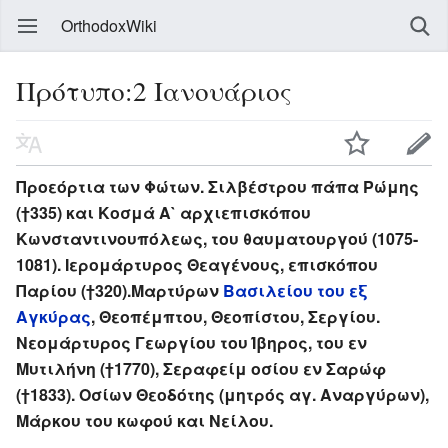
OrthodoxWiki
Πρότυπο:2 Ιανουάριος
Προεόρτια των Φώτων. Σιλβέστρου πάπα Ρώμης
(†335) και Κοσμά Α` αρχιεπισκόπου
Κωνσταντινουπόλεως, του θαυματουργού (1075-
1081). Ιερομάρτυρος Θεαγένους, επισκόπου
Παρίου (†320).Μαρτύρων
Βασιλείου του εξ
Αγκύρας
, Θεοπέμπτου, Θεοπίστου, Σεργίου.
Νεομάρτυρος Γεωργίου του Ίβηρος, του εν
Μυτιλήνη (†1770), Σεραφείμ οσίου εν Σαρώφ
(†1833). Οσίων Θεοδότης (μητρός αγ. Αναργύρων),
Μάρκου του κωφού και Νείλου.