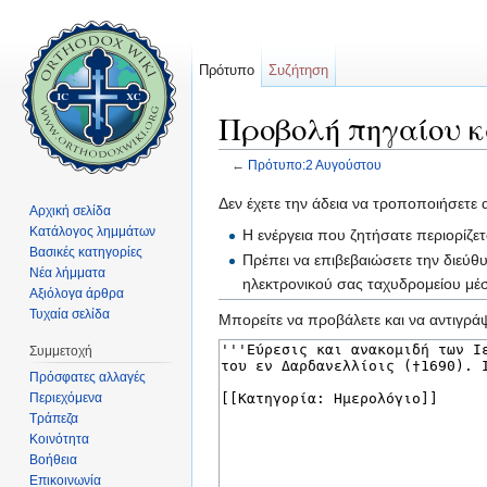
Πρότυπο
Συζήτηση
Προβολή πηγαίου κ
←
Πρότυπο:2 Αυγούστου
Μετάβαση σε:
πλοήγηση
,
αναζήτηση
Δεν έχετε την άδεια να τροποποιήσετε 
Αρχική σελίδα
Κατάλογος λημμάτων
Η ενέργεια που ζητήσατε περιορίζε
Βασικές κατηγορίες
Πρέπει να επιβεβαιώσετε την διεύθ
Νέα λήμματα
ηλεκτρονικού σας ταχυδρομείου μ
Αξιόλογα άρθρα
Τυχαία σελίδα
Μπορείτε να προβάλετε και να αντιγράψ
Συμμετοχή
Πρόσφατες αλλαγές
Περιεχόμενα
Τράπεζα
Κοινότητα
Βοήθεια
Επικοινωνία