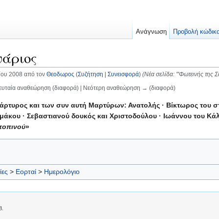
Ανάγνωση
Προβολή κώδικ
υάριος
ίου 2008 από τον
Θεοδωρος
(
Συζήτηση
|
Συνεισφορά
)
(Νέα σελίδα: '''Φωτεινής τη
ευταία αναθεώρηση (διαφορά) | Νεότερη αναθεώρηση → (διαφορά)
άρτυρος και των συν αυτή Μαρτύρων: Ανατολής · Βίκτωρος του στ
άκου · Σεβαστιανού δουκός και Χριστοδούλου · Ιωάννου του Κάλ
τοπινού
»
ίες
>
Εορταί
>
Ημερολόγιο
8.