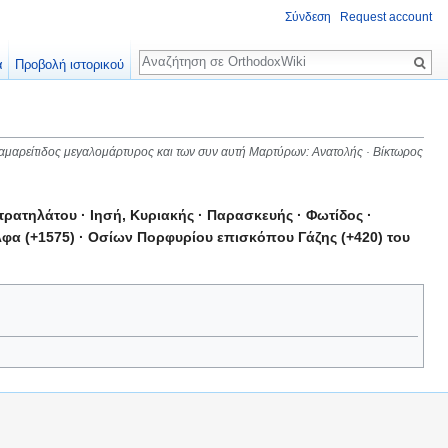
Σύνδεση
Request account
Αναζήτηση
α
Προβολή ιστορικού
ς Σαμαρείτιδος μεγαλομάρτυρος και των συν αυτή Μαρτύρων: Ανατολής · Βίκτωρος
ρατηλάτου · Ιησή, Κυριακής · Παρασκευής · Φωτίδος ·
φα (+1575) · Οσίων Πορφυρίου επισκόπου Γάζης (+420) του