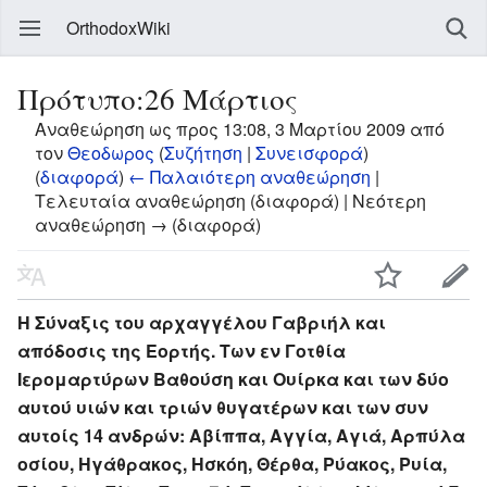
OrthodoxWiki
Πρότυπο:26 Μάρτιος
Αναθεώρηση ως προς 13:08, 3 Μαρτίου 2009 από
τον
Θεοδωρος
(
Συζήτηση
|
Συνεισφορά
)
(
διαφορά
)
← Παλαιότερη αναθεώρηση
|
Τελευταία αναθεώρηση (διαφορά) | Νεότερη
αναθεώρηση → (διαφορά)
Η Σύναξις του αρχαγγέλου Γαβριήλ και
απόδοσις της Εορτής. Των εν Γοτθία
Ιερομαρτύρων Βαθούση και Ουίρκα και των δύο
αυτού υιών και τριών θυγατέρων και των συν
αυτοίς 14 ανδρών: Αβίππα, Αγγία, Αγιά, Αρπύλα
οσίου, Ηγάθρακος, Ησκόη, Θέρθα, Ρύακος, Ρυία,