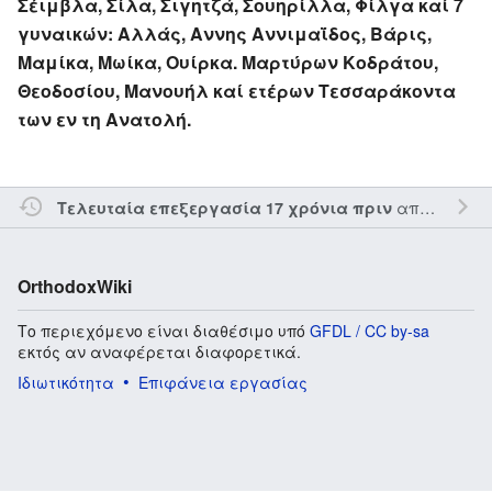
Σέιμβλα, Σίλα, Σιγητζά, Σουηρίλλα, Φίλγα καί 7
γυναικών: Αλλάς, Αννης Αννιμαΐδος, Βάρις,
Μαμίκα, Μωίκα, Ουίρκα. Μαρτύρων Κοδράτου,
Θεοδοσίου, Μανουήλ καί ετέρων Τεσσαράκοντα
των εν τη Ανατολή.
από τον την
Τελευταία επεξεργασία 17 χρόνια πριν
OrthodoxWiki
Το περιεχόμενο είναι διαθέσιμο υπό
GFDL / CC by-sa
εκτός αν αναφέρεται διαφορετικά.
Ιδιωτικότητα
Επιφάνεια εργασίας