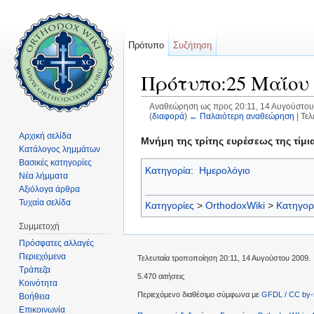
Πρότυπο
Συζήτηση
Πρότυπο:25 Μαΐου
Αναθεώρηση ως προς 20:11, 14 Αυγούστου
(
διαφορά
)
← Παλαιότερη αναθεώρηση
| Τε
Μετάβαση σε:
πλοήγηση
,
αναζήτηση
Αρχική σελίδα
Μνήμη της τρίτης ευρέσεως της τίμ
Κατάλογος λημμάτων
Βασικές κατηγορίες
Κατηγορία
:
Ημερολόγιο
Νέα λήμματα
Αξιόλογα άρθρα
Τυχαία σελίδα
Κατηγορίες
>
OrthodoxWiki
>
Κατηγορ
Συμμετοχή
Πρόσφατες αλλαγές
Περιεχόμενα
Τελευταία τροποποίηση 20:11, 14 Αυγούστου 2009.
Τράπεζα
5.470 αιτήσεις
Κοινότητα
Περιεχόμενο διαθέσιμο σύμφωνα με
GFDL / CC by-
Βοήθεια
Επικοινωνία