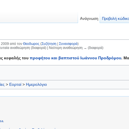
Ανάγνωση
Προβολή κώδικ
 2009 από τον
Θεοδωρος
(
Συζήτηση
|
Συνεισφορά
)
λευταία αναθεώρηση (διαφορά) | Νεότερη αναθεώρηση → (διαφορά)
ιας κεφαλής του
προφήτου και βαπτιστού Ιωάννου Προδρόμου
. Μ
ίες
>
Εορταί
>
Ημερολόγιο
sa
.