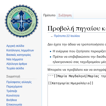
Πρότυπο
Συζήτηση
Προβολή πηγαίου κ
←
Πρότυπο:22 Ιουλίου
Μετάβαση σε:
πλοήγηση
,
αναζήτηση
Δεν έχετε την άδεια να τροποποιήσετε 
Αρχική σελίδα
Κατάλογος λημμάτων
Η ενέργεια που ζητήσατε περιορίζε
Βασικές κατηγορίες
Πρέπει να επιβεβαιώσετε την διεύθ
Νέα λήμματα
ηλεκτρονικού σας ταχυδρομείου μ
Αξιόλογα άρθρα
Τυχαία σελίδα
Μπορείτε να προβάλετε και να αντιγράψ
Συμμετοχή
Πρόσφατες αλλαγές
Περιεχόμενα
Τράπεζα
Κοινότητα
Βοήθεια
Επικοινωνία