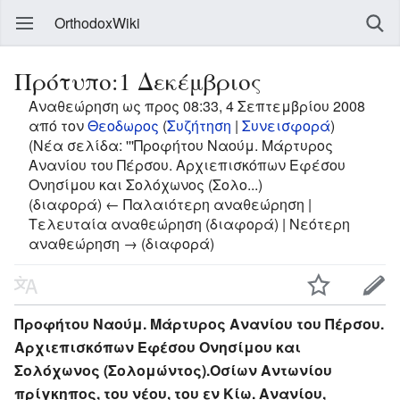
OrthodoxWiki
Πρότυπο:1 Δεκέμβριος
Αναθεώρηση ως προς 08:33, 4 Σεπτεμβρίου 2008
από τον
Θεοδωρος
(
Συζήτηση
|
Συνεισφορά
)
(Νέα σελίδα: '''Προφήτου Ναούμ. Μάρτυρος
Aνανίου του Πέρσου. Αρχιεπισκόπων Εφέσου
Ονησίμου και Σολόχωνος (Σολο...)
(διαφορά) ← Παλαιότερη αναθεώρηση |
Τελευταία αναθεώρηση (διαφορά) | Νεότερη
αναθεώρηση → (διαφορά)
Προφήτου Ναούμ. Μάρτυρος Aνανίου του Πέρσου.
Αρχιεπισκόπων Εφέσου Ονησίμου και
Σολόχωνος (Σολομώντος).Οσίων Αντωνίου
πρίγκηπος, του νέου, του εν Κίω. Ανανίου,