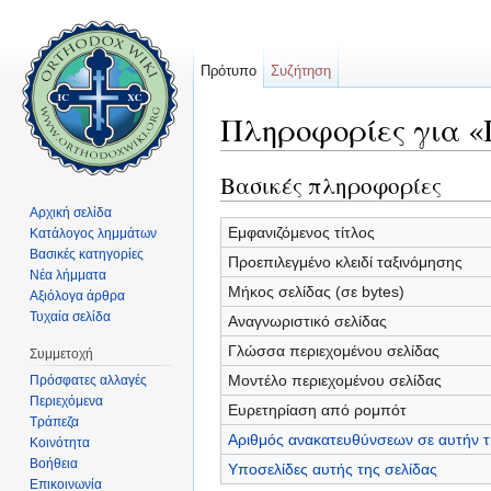
Πρότυπο
Συζήτηση
Πληροφορίες για «
Μετάβαση σε:
πλοήγηση
,
αναζήτηση
Βασικές πληροφορίες
Αρχική σελίδα
Εμφανιζόμενος τίτλος
Κατάλογος λημμάτων
Βασικές κατηγορίες
Προεπιλεγμένο κλειδί ταξινόμησης
Νέα λήμματα
Μήκος σελίδας (σε bytes)
Αξιόλογα άρθρα
Τυχαία σελίδα
Αναγνωριστικό σελίδας
Γλώσσα περιεχομένου σελίδας
Συμμετοχή
Μοντέλο περιεχομένου σελίδας
Πρόσφατες αλλαγές
Περιεχόμενα
Ευρετηρίαση από ρομπότ
Τράπεζα
Αριθμός ανακατευθύνσεων σε αυτήν τ
Κοινότητα
Βοήθεια
Υποσελίδες αυτής της σελίδας
Επικοινωνία