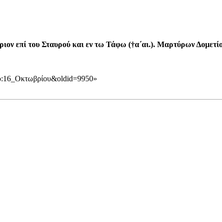
ιον επί του Σταυρού και εν τω Τάφω (†α΄αι.). Μαρτύρων Δομετίο
τυπο:16_Οκτωβρίου&oldid=9950
»