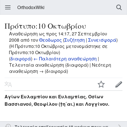
OrthodoxWiki
Πρότυπο:10 Οκτωβρίου
Αναθεώρηση ως προς 14:17, 27 Σεπτεμβρίου
2008 από τον
Θεοδωρος
(
Συζήτηση
|
Συνεισφορά
)
(Η Πρότυπο:10 Οκτώβριος μετονομάστηκε σε
Πρότυπο:10 Οκτωβρίου)
(
διαφορά
)
← Παλαιότερη αναθεώρηση
|
Τελευταία αναθεώρηση (διαφορά) | Νεότερη
αναθεώρηση → (διαφορά)
Αγίων Ευλαμπίου και Ευλαμπίας. Οσίων
Βασσιανού, Θεοφίλου (†η΄αι.) και Λογγίνου.
από τον την
Τελευταία επεξεργασία 18 χρόνια πριν