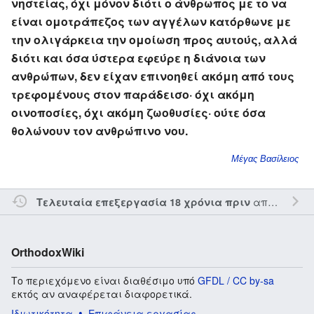
νηστείας, όχι μόνον διότι ο άνθρωπος με το να
είναι ομοτράπεζος των αγγέλων κατόρθωνε με
την ολιγάρκεια την ομοίωση προς αυτούς, αλλά
διότι και όσα ύστερα εφεύρε η διάνοια των
ανθρώπων, δεν είχαν επινοηθεί ακόμη από τους
τρεφομένους στον παράδεισο· όχι ακόμη
οινοποσίες, όχι ακόμη ζωοθυσίες· ούτε όσα
θολώνουν τον ανθρώπινο νου.
Μέγας Βασίλειος
από τον την
Τελευταία επεξεργασία 18 χρόνια πριν
OrthodoxWiki
Το περιεχόμενο είναι διαθέσιμο υπό
GFDL / CC by-sa
εκτός αν αναφέρεται διαφορετικά.
Ιδιωτικότητα
Επιφάνεια εργασίας