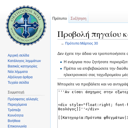
Πρότυπο
Συζήτηση
Προβολή πηγαίου κ
←
Πρότυπο:Μάρτιος 30
Μετάβαση σε:
πλοήγηση
,
αναζήτηση
Δεν έχετε την άδεια να τροποποιήσετε 
Αρχική σελίδα
Κατάλογος λημμάτων
Η ενέργεια που ζητήσατε περιορίζε
Βασικές κατηγορίες
Πρέπει να επιβεβαιώσετε την διεύθ
Νέα λήμματα
ηλεκτρονικού σας ταχυδρομείου μ
Αξιόλογα άρθρα
Τυχαία σελίδα
Μπορείτε να προβάλετε και να αντιγράψ
Συμμετοχή
Πρόσφατες αλλαγές
Περιεχόμενα
Τράπεζα
Κοινότητα
Βοήθεια
Επικοινωνία