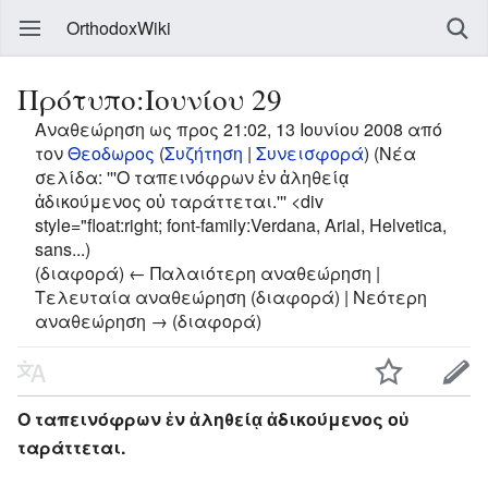
OrthodoxWiki
Πρότυπο:Ιουνίου 29
Αναθεώρηση ως προς 21:02, 13 Ιουνίου 2008 από
τον
Θεοδωρος
(
Συζήτηση
|
Συνεισφορά
)
(Νέα
σελίδα: '''Ο ταπεινόφρων ἐν ἀληθείᾳ
ἀδικούμενος οὐ ταράττεται.''' <div
style="float:right; font-family:Verdana, Arial, Helvetica,
sans...)
(διαφορά) ← Παλαιότερη αναθεώρηση |
Τελευταία αναθεώρηση (διαφορά) | Νεότερη
αναθεώρηση → (διαφορά)
Ο ταπεινόφρων ἐν ἀληθείᾳ ἀδικούμενος οὐ
ταράττεται.