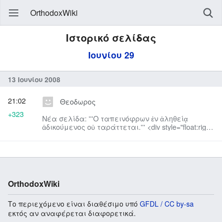
OrthodoxWiki
Ιστορικό σελίδας
Ιουνίου 29
13 Ιουνίου 2008
21:02
Θεοδωρος
+323
Νέα σελίδα: '''Ο ταπεινόφρων ἐν ἀληθείᾳ
ἀδικούμενος οὐ ταράττεται.''' <div style="float:right;
font-family:Verdana, Arial, Helvetica, sans...
OrthodoxWiki
Το περιεχόμενο είναι διαθέσιμο υπό
GFDL / CC by-sa
εκτός αν αναφέρεται διαφορετικά.