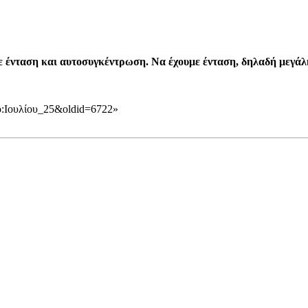
 ένταση και αυτοσυγκέντρωση. Να έχουμε ένταση, δηλαδή μεγάλη
υπο:Ιουλίου_25&oldid=6722
»