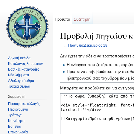
Πρότυπο
Συζήτηση
Προβολή πηγαίου κ
←
Πρότυπο:Δεκέμβριος 18
Μετάβαση σε:
πλοήγηση
,
αναζήτηση
Δεν έχετε την άδεια να τροποποιήσετε 
Αρχική σελίδα
Κατάλογος λημμάτων
Η ενέργεια που ζητήσατε περιορίζε
Βασικές κατηγορίες
Πρέπει να επιβεβαιώσετε την διεύθ
Νέα λήμματα
ηλεκτρονικού σας ταχυδρομείου μ
Αξιόλογα άρθρα
Τυχαία σελίδα
Μπορείτε να προβάλετε και να αντιγράψ
Συμμετοχή
Πρόσφατες αλλαγές
Περιεχόμενα
Τράπεζα
Κοινότητα
Βοήθεια
Επικοινωνία