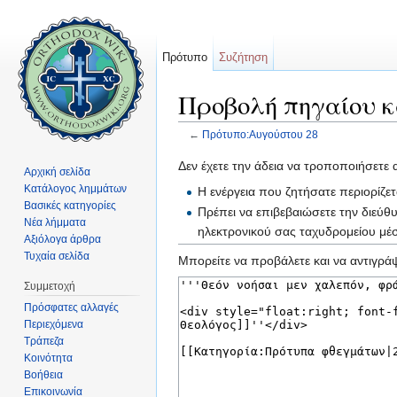
Πρότυπο
Συζήτηση
Προβολή πηγαίου κ
←
Πρότυπο:Αυγούστου 28
Μετάβαση σε:
πλοήγηση
,
αναζήτηση
Δεν έχετε την άδεια να τροποποιήσετε 
Αρχική σελίδα
Κατάλογος λημμάτων
Η ενέργεια που ζητήσατε περιορίζε
Βασικές κατηγορίες
Πρέπει να επιβεβαιώσετε την διεύθ
Νέα λήμματα
ηλεκτρονικού σας ταχυδρομείου μ
Αξιόλογα άρθρα
Τυχαία σελίδα
Μπορείτε να προβάλετε και να αντιγράψ
Συμμετοχή
Πρόσφατες αλλαγές
Περιεχόμενα
Τράπεζα
Κοινότητα
Βοήθεια
Επικοινωνία