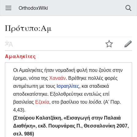
OrthodoxWiki
Πρότυπο:Αμ
Αμαληκίτες
Οι Αμαληκίτες ήταν νομαδική φυλή που ζούσε στην
έρημο, νότια της
Χαναάν
. Βρέθηκε πολλές φορές
αντιμέτωπη με τους
Ισραηλίτες
, και σταδιακά
αποδεκατίστηκε. Εξολοθρεύτηκε εντελώς επί
βασιλείας
Εζεκία
, στο βασίλειο του
Ιούδα
. (Α' Παρ.
4,43).
(Σταύρου Καλατζάκη, «Εισαγωγή στην Παλαιά
Διαθήκη», εκδ. Πουρνάρας Π., Θεσσαλονίκη 2007,
σελ. 986)