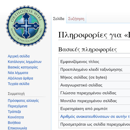
Σελίδα
Συζήτηση
Πληροφορίες για «
Μετάβαση σε:
πλοήγηση
,
αναζήτηση
Βασικές πληροφορίες
Αρχική σελίδα
Εμφανιζόμενος τίτλος
Κατάλογος λημμάτων
Βασικές κατηγορίες
Προεπιλεγμένο κλειδί ταξινόμησης
Νέα λήμματα
Μήκος σελίδας (σε bytes)
Αξιόλογα άρθρα
Τυχαία σελίδα
Αναγνωριστικό σελίδας
Γλώσσα περιεχομένου σελίδας
Συμμετοχή
Μοντέλο περιεχομένου σελίδας
Πρόσφατες αλλαγές
Περιεχόμενα
Ευρετηρίαση από ρομπότ
Τράπεζα
Αριθμός ανακατευθύνσεων σε αυτήν τ
Κοινότητα
Βοήθεια
Προσμετράται ως σελίδα περιεχομένο
Επικοινωνία