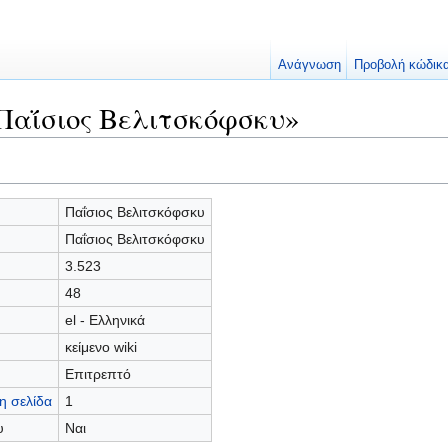
Ανάγνωση
Προβολή κώδικ
Παΐσιος Βελιτσκόφσκυ»
Παΐσιος Βελιτσκόφσκυ
Παΐσιος Βελιτσκόφσκυ
3.523
48
el - Ελληνικά
κείμενο wiki
Επιτρεπτό
η σελίδα
1
υ
Ναι