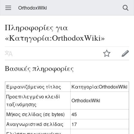
OrthodoxWiki
Πληροφορίες για
«Κατηγορία:OrthodoxWiki»
Βασικές πληροφορίες
Εμφανιζόμενος τίτλος
Κατηγορία:OrthodoxWiki
Προεπιλεγμένο κλειδί
OrthodoxWiki
ταξινόμησης
Μήκος σελίδας (σε bytes)
45
Αναγνωριστικό σελίδας
17
Γλώσσα περιεχομένου