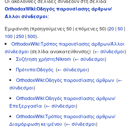
Οι ακόλουθες σελίδες συνδέουν στη σελίδα
OrthodoxWiki:Οδηγός παρουσίασης άρθρων/
Άλλοι σύνδεσμοι
:
Εμφάνιση (προηγούμενες 50 | επόμενες 50) (
20
|
50
|
100
|
250
|
500
).
OrthodoxWiki:Τρόπος παρουσίασης άρθρων/Άλλοι
σύνδεσμοι
(σελίδα ανακατεύθυνσης) ‎
(
← σύνδεσμοι
)
Συζήτηση χρήστη:Nikrom
‎
(
← σύνδεσμοι
)
Πρότυπο:Οδηγός
‎
(
← σύνδεσμοι
)
OrthodoxWiki:Οδηγός παρουσίασης άρθρων
‎
(
←
σύνδεσμοι
)
OrthodoxWiki:Οδηγός παρουσίασης άρθρων/
Επεξεργασία
‎
(
← σύνδεσμοι
)
OrthodoxWiki:Τρόπος παρουσίασης άρθρων/
Διαμόρφωση κειμένου
‎
(
← σύνδεσμοι
)