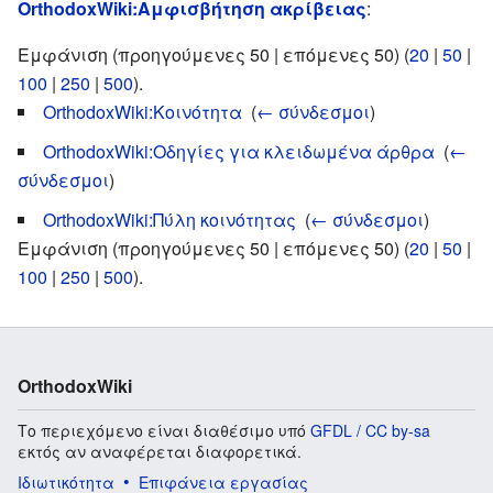
OrthodoxWiki:Αμφισβήτηση ακρίβειας
:
Εμφάνιση (προηγούμενες 50 | επόμενες 50) (
20
|
50
|
100
|
250
|
500
).
OrthodoxWiki:Κοινότητα
‎
(
← σύνδεσμοι
)
OrthodoxWiki:Οδηγίες για κλειδωμένα άρθρα
‎
(
←
σύνδεσμοι
)
OrthodoxWiki:Πύλη κοινότητας
‎
(
← σύνδεσμοι
)
Εμφάνιση (προηγούμενες 50 | επόμενες 50) (
20
|
50
|
100
|
250
|
500
).
OrthodoxWiki
Το περιεχόμενο είναι διαθέσιμο υπό
GFDL / CC by-sa
εκτός αν αναφέρεται διαφορετικά.
Ιδιωτικότητα
Επιφάνεια εργασίας