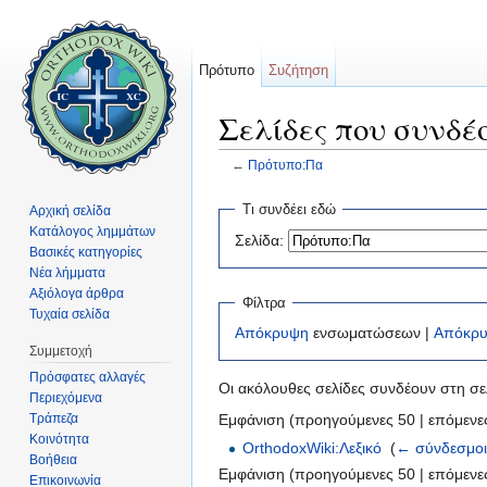
Πρότυπο
Συζήτηση
Σελίδες που συνδέ
←
Πρότυπο:Πα
Μετάβαση σε:
πλοήγηση
,
αναζήτηση
Τι συνδέει εδώ
Αρχική σελίδα
Κατάλογος λημμάτων
Σελίδα:
Βασικές κατηγορίες
Νέα λήμματα
Αξιόλογα άρθρα
Φίλτρα
Τυχαία σελίδα
Απόκρυψη
ενσωματώσεων |
Απόκρ
Συμμετοχή
Πρόσφατες αλλαγές
Οι ακόλουθες σελίδες συνδέουν στη σ
Περιεχόμενα
Τράπεζα
Εμφάνιση (προηγούμενες 50 | επόμενες
Κοινότητα
OrthodoxWiki:Λεξικό
‎
(
← σύνδεσμο
Βοήθεια
Εμφάνιση (προηγούμενες 50 | επόμενες
Επικοινωνία