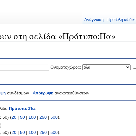
Ανάγνωση
Προβολή κώδικ
ουν στη σελίδα «Πρότυπο:Πα»
Ονοματοχώρος:
υψη
συνδέσμων |
Απόκρυψη
ανακατευθύνσεων
ελίδα
Πρότυπο:Πα
:
 50) (
20
|
50
|
100
|
250
|
500
).
ι
)
 50) (
20
|
50
|
100
|
250
|
500
).