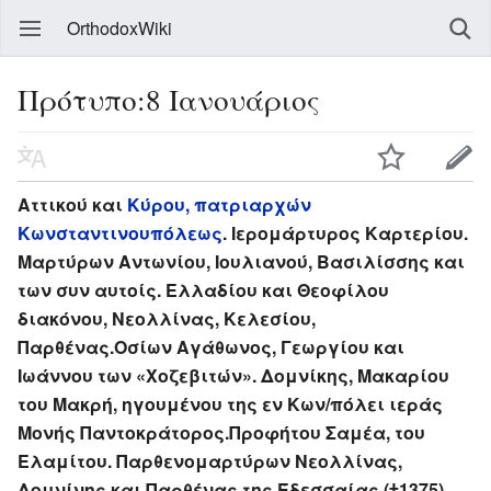
OrthodoxWiki
Πρότυπο:8 Ιανουάριος
Αττικού και
Κύρου, πατριαρχών
Κωνσταντινουπόλεως
. Ιερομάρτυρος Καρτερίου.
Μαρτύρων Αντωνίου, Ιουλιανού, Βασιλίσσης και
των συν αυτοίς. Ελλαδίου και Θεοφίλου
διακόνου, Νεολλίνας, Κελεσίου,
Παρθένας.Οσίων Αγάθωνος, Γεωργίου και
Ιωάννου των «Χοζεβιτών». Δομνίκης, Μακαρίου
του Μακρή, ηγουμένου της εν Κων/πόλει ιεράς
Μονής Παντοκράτορος.Προφήτου Σαμέα, του
Ελαμίτου. Παρθενομαρτύρων Νεολλίνας,
Δομνίνης και Παρθένας της Έδεσσαίας (†1375).