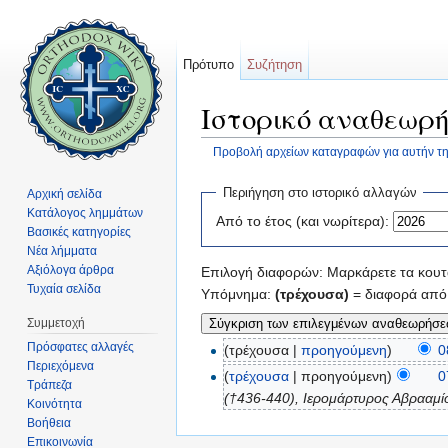
Πρότυπο
Συζήτηση
Ιστορικό αναθεωρή
Προβολή αρχείων καταγραφών για αυτήν τη
Μετάβαση σε:
πλοήγηση
,
αναζήτηση
Περιήγηση στο ιστορικό αλλαγών
Αρχική σελίδα
Κατάλογος λημμάτων
Από το έτος (και νωρίτερα):
Βασικές κατηγορίες
Νέα λήμματα
Αξιόλογα άρθρα
Επιλογή διαφορών: Μαρκάρετε τα κουτά
Τυχαία σελίδα
Υπόμνημα:
(τρέχουσα)
= διαφορά από 
Συμμετοχή
Πρόσφατες αλλαγές
(τρέχουσα |
προηγούμενη
)
0
Περιεχόμενα
(
τρέχουσα
| προηγούμενη)
0
Τράπεζα
(†436-440), Ιερομάρτυρος Αβρααμίο
Κοινότητα
Βοήθεια
Επικοινωνία