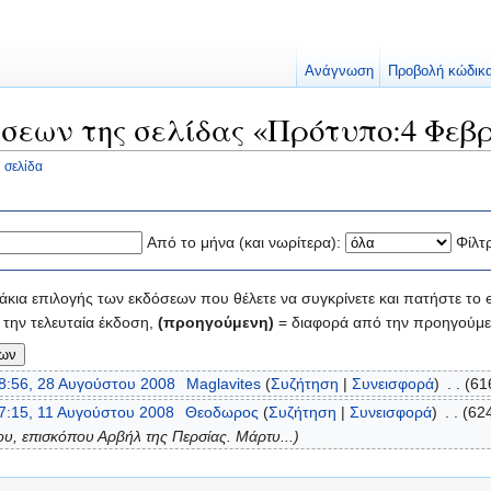
Ανάγνωση
Προβολή κώδικ
σεων της σελίδας «Πρότυπο:4 Φεβ
 σελίδα
Από το μήνα (και νωρίτερα):
Φίλτ
κια επιλογής των εκδόσεων που θέλετε να συγκρίνετε και πατήστε το e
την τελευταία έκδοση,
(προηγούμενη)
= διαφορά από την προηγούμε
8:56, 28 Αυγούστου 2008
‎
Maglavites
(
Συζήτηση
|
Συνεισφορά
)
‎
. .
(61
7:15, 11 Αυγούστου 2008
‎
Θεοδωρος
(
Συζήτηση
|
Συνεισφορά
)
‎
. .
(624
υ, επισκόπου Αρβήλ της Περσίας. Μάρτυ...)