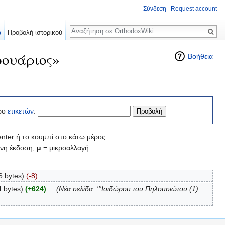
Σύνδεση
Request account
Αναζήτηση
α
Προβολή ιστορικού
ρουάριος»
Βοήθεια
ρο
ετικετών
:
nter ή το κουμπί στο κάτω μέρος.
νη έκδοση,
μ
= μικροαλλαγή.
6 bytes)
(-8)
 bytes)
(+624)
‎
. .
(Νέα σελίδα: '''Ισιδώρου του Πηλουσιώτου (1)