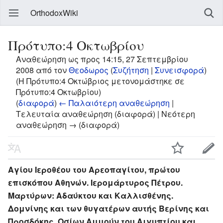
OrthodoxWiki
Πρότυπο:4 Οκτωβρίου
Αναθεώρηση ως προς 14:15, 27 Σεπτεμβρίου
2008 από τον
Θεοδωρος
(
Συζήτηση
|
Συνεισφορά
)
(Η Πρότυπο:4 Οκτώβριος μετονομάστηκε σε
Πρότυπο:4 Οκτωβρίου)
(
διαφορά
)
← Παλαιότερη αναθεώρηση
|
Τελευταία αναθεώρηση (διαφορά) | Νεότερη
αναθεώρηση → (διαφορά)
Αγίου Ιεροθέου του Αρεοπαγίτου, πρώτου
επισκόπου Αθηνών. Ιερομάρτυρος Πέτρου.
Μαρτύρων: Αδαύκτου και Καλλισθένης.
Δομνίνης και των θυγατέρων αυτής Βερίνης και
Προσδόκης. Οσίων Αμμούν του Αιγυπτίου και