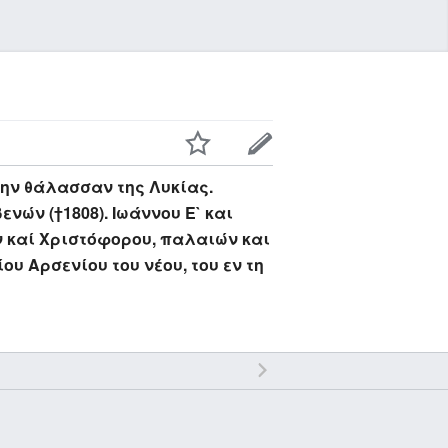
την θάλασσαν της Λυκίας.
ών (†1808). Ιωάννου Ε` και
 καί Χριστόφορου, παλαιών και
υ Αρσενίου του νέου, του εν τη