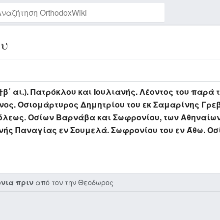
ου
Παρακολούθηση της σελίδας
΄ αι.). Πατρόκλου και Ιουλιανής. Λέοντος του παρά 
ος. Οσιομάρτυρος Δημητρίου του εκ Σαμαρίνης Γρεβεν
όλεως. Οσίων Βαρνάβα και Σωφρονίου, των Αθηναίων
ής Παναγίας εν Σουμελά. Σωφρονίου του εν Άθω. Οσίο
από τον την
Θεοδωρος
όνια πριν