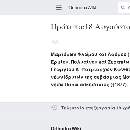
OrthodoxWiki
Πρότυπο:18 Αυγούστ
Επεξεργασία
Μαρτύρων Φλώρου και Λαύρου (†β
Ερμίου, Πολυαίνου καί Σεραπίων
Γεωργίου Α` πατριαρχών Κων/π
νέων Ιδρυτών της σεβάσμιας Μον
νήσω Πάρω άσκήσαντος (†1877).
Τελευταία επεξεργασία 18 χρ
OrthodoxWiki