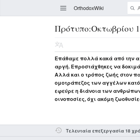
OrthodoxWiki
Πρότυπο:Οκτωβρίου 1
Επεξεργασία
Επάθαμε πολλά κακά από την αμ
αργή. Επροστάχθηκες να δοκιμάζ
Αλλά και ο τρόπος ζωής στον πα
ομοτράπεζος των αγγέλων κατόρ
εφεύρε η διάνοια των ανθρώπων
οινοποσίες, όχι ακόμη ζωοθυσίε
Τελευταία επεξεργασία 18 χρ