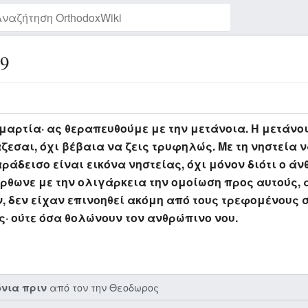
9
Παρακολούθηση της σελίδας
αρτία· ας θεραπευθούμε με την μετάνοια. Η μετάνοια
εσαι, όχι βέβαια να ζεις τρυφηλώς. Με τη νηστεία 
ράδεισο είναι εικόνα νηστείας, όχι μόνον διότι ο άν
θωνε με την ολιγάρκεια την ομοίωση προς αυτούς, α
, δεν είχαν επινοηθεί ακόμη από τους τρεφομένους 
ς· ούτε όσα θολώνουν τον ανθρώπινο νου.
από τον την
Θεοδωρος
όνια πριν