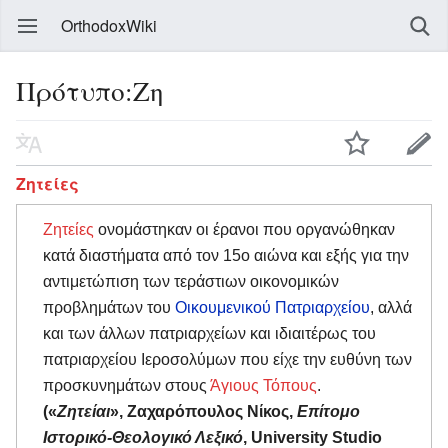
OrthodoxWiki
Πρότυπο:Ζη
Ζητείες
Ζητείες
ονομάστηκαν οι έρανοι που οργανώθηκαν
κατά διαστήματα από τον 15ο αιώνα και εξής για την
αντιμετώπιση των τεράστιων οικονομικών
προβλημάτων του
Οικουμενικού Πατριαρχείου
, αλλά
και των άλλων πατριαρχείων και ιδιαιτέρως του
πατριαρχείου Ιεροσολύμων που είχε την ευθύνη των
προσκυνημάτων στους
Άγιους Τόπους
.
(«
Ζητείαι
», Ζαχαρόπουλος Νίκος,
Επίτομο
Ιστορικό-Θεολογικό Λεξικό
, University Studio