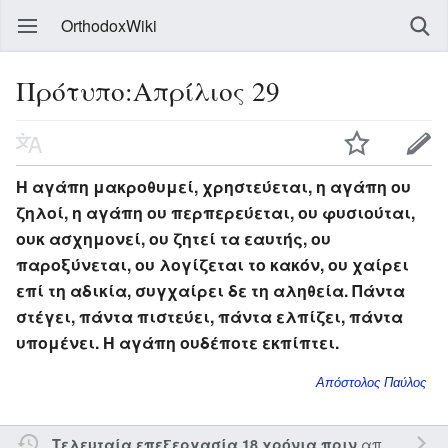
OrthodoxWiki
Πρότυπο:Απρίλιος 29
Η αγάπη μακροθυμεί, χρηστεύεται, η αγάπη ου
ζηλοί, η αγάπη ου περπερεύεται, ου φυσιούται,
ουκ ασχημονεί, ου ζητεί τα εαυτής, ου
παροξύνεται, ου λογίζεται το κακόν, ου χαίρει
επί τη αδικία, συγχαίρει δε τη αληθεία. Πάντα
στέγει, πάντα πιστεύει, πάντα ελπίζει, πάντα
υπομένει. Η αγάπη ουδέποτε εκπίπτει.
Απόστολος Παύλος
από τον την
Τελευταία επεξεργασία 18 χρόνια πριν