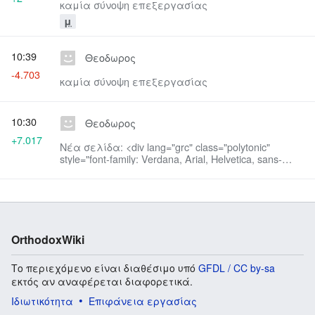
καμία σύνοψη επεξεργασίας
μ
10:39
Θεοδωρος
-4.703
καμία σύνοψη επεξεργασίας
10:30
Θεοδωρος
+7.017
Νέα σελίδα: <div lang="grc" class="polytonic"
style="font-family: Verdana, Arial, Helvetica, sans-
serif;"> {| cellspacing="0" cellpadding="0" width=100%
style="border:2px solid #B8C7D9; pad...
OrthodoxWiki
Το περιεχόμενο είναι διαθέσιμο υπό
GFDL / CC by-sa
εκτός αν αναφέρεται διαφορετικά.
Ιδιωτικότητα
Επιφάνεια εργασίας