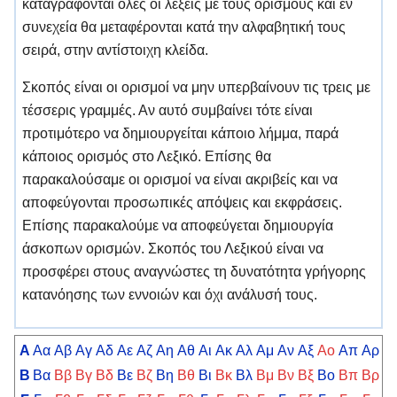
καταγράφονται όλες οι λέξεις με τους ορισμούς και εν
συνεχεία θα μεταφέρονται κατά την αλφαβητική τους
σειρά, στην αντίστοιχη κλείδα.
Σκοπός είναι οι ορισμοί να μην υπερβαίνουν τις τρεις με
τέσσερις γραμμές. Αν αυτό συμβαίνει τότε είναι
προτιμότερο να δημιουργείται κάποιο λήμμα, παρά
κάποιος ορισμός στο Λεξικό. Επίσης θα
παρακαλούσαμε οι ορισμοί να είναι ακριβείς και να
αποφεύγονται προσωπικές απόψεις και εκφράσεις.
Επίσης παρακαλούμε να αποφεύγεται δημιουργία
άσκοπων ορισμών. Σκοπός του Λεξικού είναι να
προσφέρει στους αναγνώστες τη δυνατότητα γρήγορης
κατανόησης των εννοιών και όχι ανάλυσή τους.
A
Αα
Αβ
Αγ
Αδ
Αε
Αζ
Αη
Αθ
Αι
Ακ
Αλ
Αμ
Αν
Αξ
Αο
Απ
Αρ
Α
Β
Βα
Ββ
Βγ
Βδ
Βε
Βζ
Βη
Βθ
Βι
Βκ
Βλ
Βμ
Βν
Βξ
Βο
Βπ
Βρ
Β