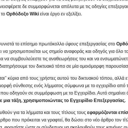
υνεισφέρετε δε συμμορφώνεται απόλυτα με τις οδηγίες επεξεργ
 το
Ορθόδοξο Wiki
είναι έργο εν εξελίξει.
συνιστά το επίσημο πρωτόκολλο
ύφους
επεξεργασίας στο
Ορθό
ι να χρησιμοποιείται ως σημείο αναφοράς και οδηγός για όλο τ
ια να συμβουλεύεστε τις αναθεωρήσεις του και να ενσωματώνετ
διατηρήσουμε τον δικτυακό τόπο σε μία ομοιόμορφη παρουσίασ
ται" κύρια από τους χρήστες αυτού του δικτυακού τόπου, αλλά ε
 μορφή σύνθεσης ενός λήμματος σύμφωνα με το εγχειρίδιο από 
 που οδηγούν σε συμμόρφωση με το Εγχειρίδιο. Αυτό σημαίνει 
 μια τάξη, χρησιμοποιώντας το Εγχειρίδιο Επεξεργασίας.
θούν για τα λήμματα και τους τίτλους τους
εφαρμόζονται επί
θρο που πρόκειται να γραφτεί, θα δώσει στο νέο άρθρο τον τί
α, φροντίστε ώστε οι σύνδεσμοι να ακολουθούν τους κανόνες ο