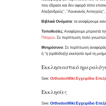
που έδρασε και δεν αφορά τόπο επισκ
Αλεξανδρεύς", "Λουκιανός Αντιοχεύς",
Βιβλικά Ονόματα
: τα αναφέρουμε κ
Τοποθεσίες
: Αναφέρουμε μπροστά την
Πάτρών
. Σε περίπτωση πολύ γνωστώ
Μνημόσυνο
: Σε περίπτωση αναφοράς
ή
"η (ορθόδοξη) εκκλησία τιμά τη μνήμη 
Εκκλησιαστικό ημερολόγ
See:
OrthodoxWiki:Εγχειρίδιο Επεξ
Εκκλησίες
See:
OrthodoxWiki:Εγχειρίδιο Επεξ