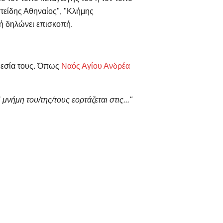
τείδης Αθηναίος", "Κλήμης
τή δηλώνει επισκοπή.
οθεσία τους. Όπως
Ναός Αγίου Ανδρέα
 μνήμη του/της/τους εορτάζεται στις..."