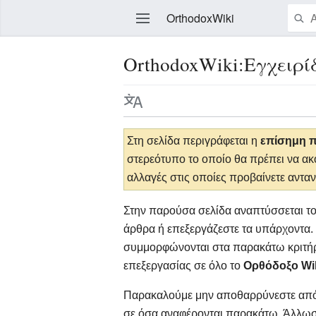
OrthodoxWiki
OrthodoxWiki:Εγχειρί
Επεξεργασία
Στη σελίδα περιγράφεται η
επίσημη π
στερεότυπο το οποίο θα πρέπει να ακο
αλλαγές στις οποίες προβαίνετε ανταν
Στην παρούσα σελίδα αναπτύσσεται τ
άρθρα ή επεξεργάζεστε τα υπάρχοντα.
συμμορφώνονται στα παρακάτω κριτήρι
επεξεργασίας σε όλο το
Ορθόδοξο Wi
Παρακαλούμε μην αποθαρρύνεστε από α
σε όσα αναφέρονται παρακάτω. Άλλωστ