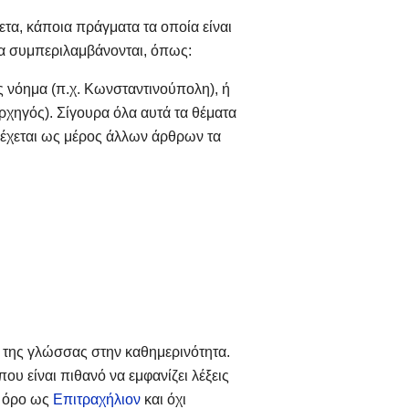
ετα, κάποια πράγματα τα οποία είναι
 να συμπεριλαμβάνονται, όπως:
ς νόημα (π.χ. Κωνσταντινούπολη), ή
ρχηγός). Σίγουρα όλα αυτά τα θέματα
ιέχεται ως μέρος άλλων άρθρων τα
 της γλώσσας στην καθημερινότητα.
υ είναι πιθανό να εμφανίζει λέξεις
α όρο ως
Επιτραχήλιον
και όχι