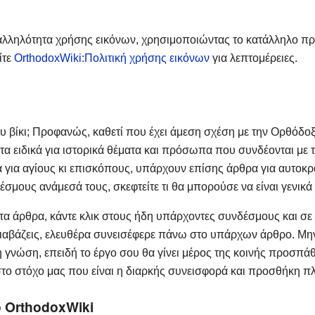
αλληλότητα χρήσης εικόνων, χρησιμοποιώντας το κατάλληλο πρ
ίτε
OrthodoxWiki:Πολιτική χρήσης εικόνων
για λεπτομέρειες.
υ βίκι; Προφανώς, καθετί που έχει άμεση σχέση με την Ορθόδοξη
 ειδικά για ιστορικά θέματα και πρόσωπα που συνδέονται με τ
για αγίους κι επισκόπους, υπάρχουν επίσης άρθρα για αυτοκράτο
έσμους ανάμεσά τους, σκεφτείτε τι θα μπορούσε να είναι γενικά
α άρθρα, κάντε κλικ στους ήδη υπάρχοντες συνδέσμους και σε
ιαβάζεις, ελευθέρα συνεισέφερε πάνω στο υπάρχων άρθρο. Μην 
νώση, επειδή το έργο σου θα γίνει μέρος της κοινής προσπάθει
 στο στόχο μας που είναι η διαρκής συνεισφορά και προσθήκη 
OrthodoxWiki