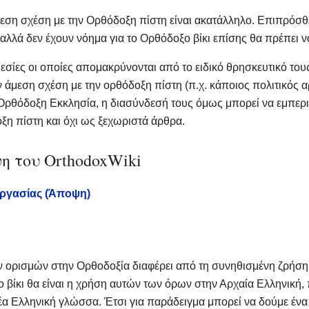
 άμεση σχέση με την Ορθόδοξη πίστη είναι ακατάλληλο. Επιπρόσθ
 αλλά δεν έχουν νόημα για το Ορθόδοξο βίκι επίσης θα πρέπει
εσίες οι οποίες απομακρύνονται από το ειδικό θρησκευτικό του
ν άμεση σχέση με την ορθόδοξη πίστη (π.χ. κάποιος πολιτικός α
 Ορθόδοξη Εκκλησία, η διασύνδεσή τους όμως μπορεί να εμπερ
οξη πίστη και όχι ως ξεχωριστά άρθρα.
η του OrthodoxWiki
εργασίας (Άποψη)
ν ορισμών στην Ορθοδοξία διαφέρει από τη συνηθισμένη ζρήση
βίκι θα είναι η χρήση αυτών των όρων στην Αρχαία Ελληνική, πο
νέα Ελληνική γλώσσα. Έτσι για παράδειγμα μπορεί να δούμε έν