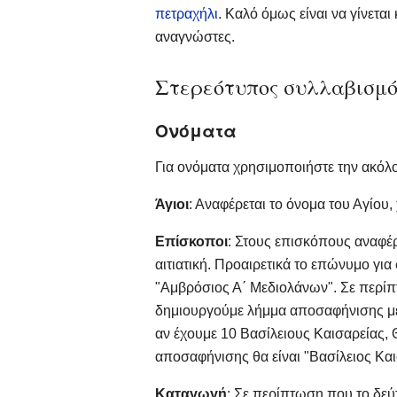
πετραχήλι
. Καλό όμως είναι να γίνεται
αναγνώστες.
Στερεότυπος συλλαβισμό
Ονόματα
Για ονόματα χρησιμοποιήστε την ακόλ
Άγιοι
: Αναφέρεται το όνομα του Αγίου,
Επίσκοποι
: Στους επισκόπους αναφέρ
αιτιατική. Προαιρετικά το επώνυμο γι
"Αμβρόσιος Α΄ Μεδιολάνων". Σε περίπ
δημιουργούμε λήμμα αποσαφήνισης με 
αν έχουμε 10 Βασίλειους Καισαρείας, Θ
αποσαφήνισης θα είναι "Βασίλειος Και
Καταγωγή
: Σε περίπτωση που το δεύ