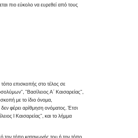
εται πιο εύκολο να ευρεθεί από τους
ν τόπο επισκοπής στο τέλος σε
οσολύμων", "Βασίλειος Α΄ Καισαρείας",
κοπή με το ίδιο όνομα,
δεν φέρει αρίθμηση ονόματος. Έτσι
ειος Ι Καισαρείας", και το λήμμα
ό τον τόπο καταγωγής του ή τον τόπο