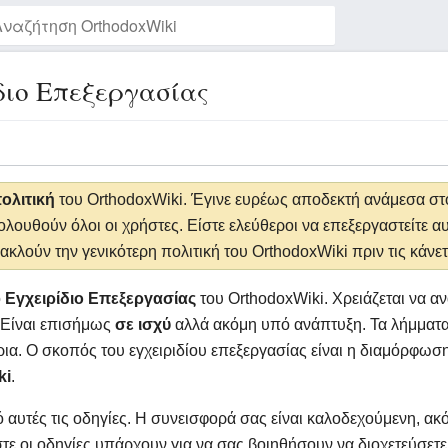
διο Επεξεργασίας
Παρακολούθηση της σελίδας
ολιτική
του OrthodoxWiki. Έγινε ευρέως αποδεκτή ανάμεσα στο
λουθούν όλοι οι χρήστες. Είστε ελεύθεροι να επεξεργαστείτε αυτ
ακλούν την γενικότερη πολιτική του OrthodoxWiki πριν τις κάνετ
ο
Εγχειρίδιο Επεξεργασίας
του OrthodoxWiki. Χρειάζεται να αν
 Είναι επισήμως
σε ισχύ
αλλά ακόμη υπό ανάπτυξη. Τα λήμματα 
α. Ο σκοπός του εγχειριδίου επεξεργασίας είναι η διαμόρφω
ki
.
υτές τις οδηγίες. Η συνεισφορά σας είναι καλοδεχούμενη, α
ε οι οδηγίες υπάρχουν για να σας βοιηθήσουν να διοχετεύσετε