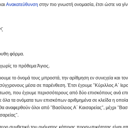
 και
Ανακατεύθυνση
στην πιο γνωστή ονομασία, έτσι ώστε να γίν
ς
ουθη φόρμα.
 χωρίς το πρόθεμα Άγιος.
ουμε το όνομά τους μπροστά, την αρίθμηση εν συνεχεία και το
α σύγχρονους μέσα σε παρένθεση. Έτσι έχουμε "Κύριλλος Α΄ Ιερ
τωση, που έχουμε περισσότερους από δύο επισκόπους ανά επισ
όλα τα ονόματα των επισκόπων αριθμημένα σε κλείδα η οποία 
α αναφερθούν όλοι από "Βασίλειος Α΄ Καισαρείας", μέχρι "Βασίλ
σαρείας".
τερο συνθετικό του ονόματος κάποιας προσωπικότητας είναι απ