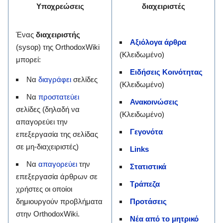
Υποχρεώσεις
διαχειριστές
Ένας
διαχειριστής
Αξιόλογα άρθρα
(sysop) της OrthodoxWiki
(Κλειδωμένο)
μπορεί:
Ειδήσεις Κοινότητας
Να
διαγράφει
σελίδες
(Κλειδωμένο)
Να
προστατεύει
Ανακοινώσεις
σελίδες (δηλαδή να
(Κλειδωμένο)
απαγορεύει την
Γεγονότα
επεξεργασία της σελίδας
σε μη-διαχειριστές)
Links
Να
απαγορεύει
την
Στατιστικά
επεξεργασία άρθρων σε
Τράπεζα
χρήστες οι οποίοι
δημιουργούν προβλήματα
Προτάσεις
στην OrthodoxWiki.
Νέα από το μητρικό