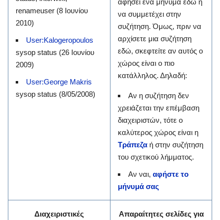
αφήσει ένα μήνυμα εδώ ή
renameuser (8 Ιουνίου
να συμμετέχει στην
2010)
συζήτηση. Όμως, πριν να
αρχίσετε μια συζήτηση
User:Kalogeropoulos
εδώ, σκεφτείτε αν αυτός ο
sysop status (26 Ιουνίου
χώρος είναι ο πιο
2009)
κατάλληλος. Δηλαδή:
User:George Makris
‎sysop status (8/05/2008)
Αν η συζήτηση δεν
χρειάζεται την επέμβαση
διαχειριστών, τότε ο
καλύτερος χώρος είναι η
Τράπεζα
ή στην συζήτηση
του σχετικού λήμματος.
Αν ναι,
αφήστε το
μήνυμά σας
Διαχειριστικές
Απαραίτητες σελίδες για