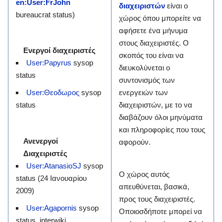
en:User:FrJohn
διαχειριστών
είναι ο
bureaucrat status)
χώρος όπου μπορείτε να
αφήσετε ένα μήνυμα
στους διαχειριστές. Ο
Ενεργοί διαχειριστές
σκοπός του είναι να
User:Papyrus
sysop
διευκολύνεται ο
status
συντονισμός των
ενεργειών των
User:Θεοδωρος
sysop
διαχειριστών, με το να
status
διαβάζουν όλοι μηνύματα
και πληροφορίες που τους
Ανενεργοί
αφορούν.
Διαχειριστές
User:AtanasioSJ
sysop
Ο χώρος αυτός
status (24 Ιανουαρίου
απευθύνεται, βασικά,
2009)
προς τους διαχειριστές.
User:Agapornis
‎sysop
Οποιοσδήποτε μπορεί να
status, interwiki,