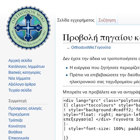
Σελίδα εγχειρήματος
Συζήτηση
Προβολή πηγαίου κ
←
OrthodoxWiki:Γεγονότα
Μετάβαση σε:
πλοήγηση
,
αναζήτηση
Δεν έχετε την άδεια να τροποποιήσετε 
Αρχική σελίδα
Κατάλογος λημμάτων
Η ενέργεια που ζητήσατε περιορίζε
Βασικές κατηγορίες
Πρέπει να επιβεβαιώσετε την διεύθ
Νέα λήμματα
ηλεκτρονικού σας ταχυδρομείου μ
Αξιόλογα άρθρα
Τυχαία σελίδα
Μπορείτε να προβάλετε και να αντιγράψ
Συμμετοχή
Πρόσφατες αλλαγές
Περιεχόμενα
Τράπεζα
Κοινότητα
Βοήθεια
Επικοινωνία