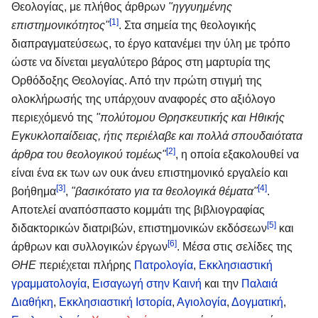
Θεολογίας, με πλήθος άρθρων
"ηγγυημένης
[1]
επιστημονικότητος"
. Στα σημεία της θεολογικής
διαπραγματεύσεως, το έργο κατανέμει την ύλη με τρόπο
ώστε να δίνεται μεγαλύτερο βάρος στη μαρτυρία της
Ορθόδοξης Θεολογίας. Από την πρώτη στιγμή της
ολοκλήρωσής της υπάρχουν αναφορές στο αξιόλογο
περιεχόμενό της
"πολύτομου Θρησκευτικής και Ηθικής
Εγκυκλοπαίδειας, ήτις περιέλαβε και πολλά σπουδαιότατα
[2]
άρθρα του θεολογικού τομέως"
, η οποία εξακολουθεί να
είναι ένα εκ των ων ουκ άνευ επιστημονικό εργαλείο και
[3]
[4]
βοήθημα
,
"βασικότατο για τα θεολογικά θέματα"
.
Αποτελεί αναπόσπαστο κομμάτι της βιβλιογραφίας
[5]
διδακτορικών διατριβών, επιστημονικών εκδόσεων
και
[6]
άρθρων και συλλογικών έργων
. Μέσα στις σελίδες της
ΘΗΕ
περιέχεται πλήρης
Πατρολογία
,
Εκκλησιαστική
γραμματολογία
,
Εισαγωγή στην Καινή
και την
Παλαιά
Διαθήκη
,
Εκκλησιαστική Ιστορία
,
Αγιολογία
,
Δογματική
,