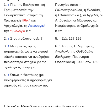
↑
Π.χ. την Εκκλησιαστική
Παναγίας όπως η
Γραμματολογία, την
Γαλακτοτροφούσα
, η
Ελεούσα
,
Εκκλησιαστική Ιστορία, τη
η
Πλατυτέρα
κ.ά.), οι Άγγελοι, οι
Χριστιανική
Ηθική
και
Απόστολοι, οι Μάρτυρες και
Αρχαιολογία, τη
Λειτουργική
,
Νεομάρτυρες, οι Ομολογητές
την
Υμνολογία
κ.ά..
κ.λπ..
↑
Στον πρόλογο, σελ. 7.
↑
Σελ. 127-136.
↑
Με αρκετές όμως
↑
Τσάμης Γ. Δημητρίος,
παραπομπές ώστε να μπορεί
Αγιολογία της Ορθόδοξης
εύκολα κάποιος να αναζητήσει
Εκκλησίας
, Πουρναράς,
περισσότερα στοιχεία για τις
Θεσσαλονίκη 1999, σελ. 189.
αγιολογικές αναφορές.
↑
Όπως η Θεοτόκος (με
ενδιαφέρουσες πληροφορίες για
μερικούς τύπους εικόνων της
Πηγές Εκκλησιαστικής Ιστορίας