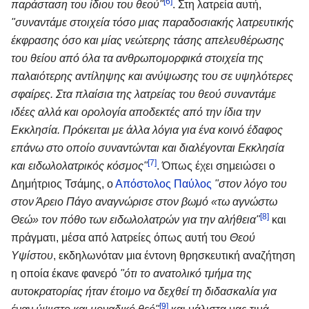
[6]
παράσταση του ίδιου του θεού"
. Στη λατρεία αυτή,
"συναντάμε στοιχεία τόσο μιας παραδοσιακής λατρευτικής
έκφρασης όσο και μίας νεώτερης τάσης απελευθέρωσης
του θείου από όλα τα ανθρωπομορφικά στοιχεία της
παλαιότερης αντίληψης και ανύψωσης του σε υψηλότερες
σφαίρες. Στα πλαίσια της λατρείας του θεού συναντάμε
ιδέες αλλά και ορολογία αποδεκτές από την ίδια την
Εκκλησία. Πρόκειται με άλλα λόγια για ένα κοινό έδαφος
επάνω στο οποίο συναντώνται και διαλέγονται Εκκλησία
[7]
και ειδωλολατρικός κόσμος"
. Όπως έχει σημειώσει ο
Δημήτριος Τσάμης, ο
Απόστολος Παύλος
"στον λόγο του
στον Άρειο Πάγο αναγνώρισε στον βωμό «τω αγνώστω
[8]
Θεώ» τον πόθο των ειδωλολατρών για την αλήθεια"
και
πράγματι, μέσα από λατρείες όπως αυτή του
Θεού
Υψίστου
, εκδηλωνόταν μια έντονη θρησκευτική αναζήτηση
η οποία έκανε φανερό
"ότι το ανατολικό τμήμα της
αυτοκρατορίας ήταν έτοιμο να δεχθεί τη διδασκαλία για
[9]