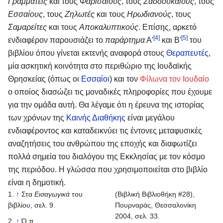
Γραμματείς
και τους
Φαρισαίους
, τους
Σαδδουκαίους
, τους
Εσσαίους
, τους
Ζηλωτές
και τους
Ηρωδιανούς
, τους
Σαμαρείτες
και τους
Αποκαλυπτικούς
. Επίσης, αρκετό
[4]
[5]
ενδιαφέρον παρουσιάζει το
παράρτημα
Α'
και Β'
του
βιβλίου όπου γίνεται εκτενής αναφορά στους
Θεραπευτές
,
μία ασκητική κοινότητα στο περιθώριο της Ιουδαϊκής
Θρησκείας (όπως οι
Εσσαίοι
) και τον
Φίλωνα τον Ιουδαίο
ο οποίος διασώζει τις μοναδικές πληροφορίες που έχουμε
για την ομάδα αυτή. Θα λέγαμε ότι η έρευνα της ιστορίας
των χρόνων της
Καινής Διαθήκης
είναι μεγάλου
ενδιαφέροντος και καταδεικνύει τις έντονες μεταφυσικές
αναζητήσεις του ανθρώπου της εποχής και διαφωτίζει
πολλά σημεία του διαλόγου της Εκκλησίας με τον κόσμο
της περιόδου. Η γλώσσα που χρησιμοποιείται στο βιβλίο
είναι η δημοτική.
↑
Στα
Εισαγωγικά
του
(Βιβλική Βιβλιοθήκη #28),
βιβλίου, σελ. 9.
Πουρναράς, Θεσσαλονίκη
2004, σελ. 33.
↑
Ό.π..