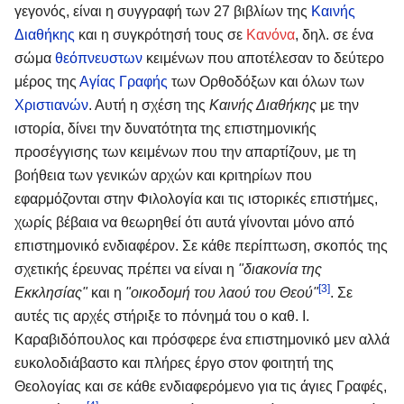
γεγονός, είναι η συγγραφή των 27 βιβλίων της
Καινής
Διαθήκης
και η συγκρότησή τους σε
Κανόνα
, δηλ. σε ένα
σώμα
θεόπνευστων
κειμένων που αποτέλεσαν το δεύτερο
μέρος της
Αγίας Γραφής
των Ορθοδόξων και όλων των
Χριστιανών
. Αυτή η σχέση της
Καινής Διαθήκης
με την
ιστορία, δίνει την δυνατότητα της επιστημονικής
προσέγγισης των κειμένων που την απαρτίζουν, με τη
βοήθεια των γενικών αρχών και κριτηρίων που
εφαρμόζονται στην Φιλολογία και τις ιστορικές επιστήμες,
χωρίς βέβαια να θεωρηθεί ότι αυτά γίνονται μόνο από
επιστημονικό ενδιαφέρον. Σε κάθε περίπτωση, σκοπός της
σχετικής έρευνας πρέπει να είναι η
"διακονία της
[3]
Εκκλησίας"
και η
"οικοδομή του λαού του Θεού"
. Σε
αυτές τις αρχές στήριξε το πόνημά του ο καθ. Ι.
Καραβιδόπουλος και πρόσφερε ένα επιστημονικό μεν αλλά
ευκολοδιάβαστο και πλήρες έργο στον φοιτητή της
Θεολογίας και σε κάθε ενδιαφερόμενο για τις άγιες Γραφές,