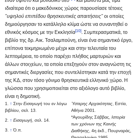
έναν ύψιστο και μοναδικό θεό"
και μάλιστα μας τιμά
ιδιαίτερα ότι ο μακεδόνικος χώρος παρουσίασε τέτοιες
"υψηλού επιπέδου θρησκευτικές απαιτήσεις"
οι οποίες
δημιούργησαν το κατάλληλο κλίμα ώστε να συναντηθεί ο
[10]
εθνικός κόσμος με την Εκκλησία
. Συμπερασματικά, το
βιβλίο της δρ. Αικ. Τσαλαμπούνη, είναι ένα σημαντικό έργο,
επίπονα τεκμηριωμένο μέχρι και στην τελευταία του
λεπτομέρεια, το οποίο παρέχει πλήθος μαρτυριών και
άλλων στοιχείων, τα οποία επεξηγούν στον αναγνώστη τις
σημαντικές διεργασίες που συντελέστηκαν κατά την εποχή
της ΚΔ, στον τόσο γόνιμο θρησκευτικά ελληνικό χώρο. Η
γλώσσα που χρησιμοποιείται στο αξιόλογο αυτό βιβλίο,
είναι η δημοτική.
↑
Στην
Εισαγωγή
του εν λόγω
Ύστερης Αρχαιότητας
, Εστία,
βιβλίου, σελ. 13.
Αθήνα 2001.
*Αγουρίδης Σάββας,
Ιστορία
↑
Εισαγωγή
, σελ. 14.
των χρόνων της Καινής
↑
Ό.π.
Διαθήκης
, 4η έκδ., Πουρναράς,
Θεσσαλονίκη 1985.