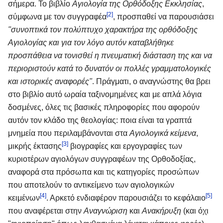
σήμερα. Το βιβλίο
Αγιολογία της Ορθόδοξης Εκκλησίας
,
[2]
σύμφωνα με τον συγγραφέα
, προσπαθεί να παρουσιάσει
"συνοπτικά τον πολύπτυχο χαρακτήρα της ορθόδοξης
Αγιολογίας και για τον λόγο αυτόν καταβλήθηκε
προσπάθεια να τονισθεί η πνευματική διάσταση της και να
περιοριστούν κατά το δυνατόν οι πολλές γραμματολογικές
και ιστορικές αναφορές"
. Πράγματι, ο αναγνώστης θα βρει
στο βιβλίο αυτό ωραία ταξινομημένες και με απλά λόγια
δοσμένες, όλες τις βασικές πληροφορίες που αφορούν
αυτόν τον κλάδο της θεολογίας: ποια είναι τα γραπτά
μνημεία που περιλαμβάνονται στα
Αγιολογικά κείμενα
,
[3]
μικρής έκτασης
βιογραφίες και εργογραφίες των
κυριοτέρων αγιολόγων συγγραφέων της Ορθοδοξίας,
αναφορά στα πρόσωπα και τις κατηγορίες προσώπων
που αποτελούν το αντικείμενο των αγιολογικών
[4]
[5]
κειμένων
. Αρκετό ενδιαφέρον παρουσιάζει το κεφάλαιο
που αναφέρεται στην
Αναγνώριση
και
Ανακήρυξη
(και όχι