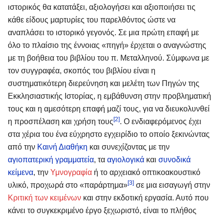
ιστορικός θα κατατάξει, αξιολογήσει και αξιοποιήσει τις
κάθε είδους μαρτυρίες του παρελθόντος ώστε να
αναπλάσει το ιστορικό γεγονός. Σε μια πρώτη επαφή με
όλο το πλαίσιο της έννοιας «πηγή» έρχεται ο αναγνώστης
με τη βοήθεια του βιβλίου του π. Μεταλληνού. Σύμφωνα με
τον συγγραφέα, σκοπός του βιβλίου είναι η
συστηματικότερη διερεύνηση και μελέτη των Πηγών της
Εκκλησιαστικής Ιστορίας, η εμβάθυνση στην προβληματική
τους και η αμεσότερη επαφή μαζί τους, για να διευκολυνθεί
[2]
η προσπέλαση και χρήση τους
. Ο ενδιαφερόμενος έχει
στα χέρια του ένα εύχρηστο εγχειρίδιο το οποίο ξεκινώντας
από την
Καινή Διαθήκη
και συνεχίζοντας με την
αγιοπατερική γραμματεία
, τα
αγιολογικά
και
συνοδικά
κείμενα
, την
Υμνογραφία
ή το αρχειακό οπτικοακουστικό
[3]
υλικό, προχωρά στο «παράρτημα»
σε μια εισαγωγή στην
Κριτική των κειμένων
και στην εκδοτική εργασία. Αυτό που
κάνει το συγκεκριμένο έργο ξεχωριστό, είναι το πλήθος