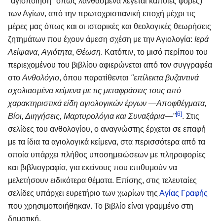
"αγιοποίηση" όπως λανθασμένα λέγεται κάποιες φορές)
των Αγίων, από την πρωτοχριστιανική εποχή μέχρι τις
μέρες μας όπως και οι ιστορικές και θεολογικές θεωρήσεις
ζητημάτων που έχουν άμεση σχέση με την Αγιολογία:
Ιερά
Λείψανα
,
Αγιότητα
,
Θέωση
. Κατόπιν, το μισό περίπου του
περιεχομένου του βιβλίου αφιερώνεται από τον συγγραφέα
στο
Ανθολόγιο
, όπου παρατίθενται
"επίλεκτα βυζαντινά
σχολιασμένα κείμενα με τις μεταφράσεις τους από
χαρακτηριστικά είδη αγιολογικών έργων —Αποφθέγματα,
[6]
Βίοι, Διηγήσεις, Μαρτυρολόγια και Συναξάρια—"
. Στις
σελίδες του ανθολογίου, ο αναγνώστης έρχεται σε επαφή
με τα ίδια τα αγιολογικά κείμενα, στα περισσότερα από τα
οποία υπάρχει πλήθος υποσημειώσεων με πληροφορίες
και βιβλιογραφία, για εκείνους που επιθυμούν να
μελετήσουν ειδικότερα θέματα. Επίσης, στις τελευταίες
σελίδες υπάρχει ευρετήριο των χωρίων της
Αγίας Γραφής
που χρησιμοποιήθηκαν. Το βιβλίο είναι γραμμένο στη
δημοτική.