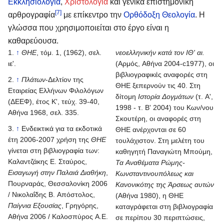
Εκκλησιολογία
,
Χριστολογία
και γενικά επιστημονική
[7]
αρθρογραφία
με επίκεντρο την
Ορθόδοξη
Θεολογία
. Η
γλώσσα που χρησιμοποιείται στο έργο είναι η
καθαρεύουσα.
↑
ΘΗΕ
, τόμ. 1, (1962), σελ.
νεοελληνικήν κατά τον ΙΘ' αι.
ιε'.
(Αρμός, Αθήνα 2004-c1977), οι
βιβλιογραφικές αναφορές στη
↑
Πλάτων
-Δελτίον της
ΘΗΕ ξεπερνούν τις 40. Στη
Εταιρείας Ελλήνων Φιλολόγων
δίτομη
Ιστορία Δογμάτων
(τ. Α',
(ΔΕΕΦ), έτος Κ', τεύχ. 39-40,
1998 - τ. Β' 2004) του Κων/νου
Αθήνα 1968, σελ. 335.
Σκουτέρη, οι αναφορές στη
↑
Ενδεικτικά για τα εκδοτικά
ΘΗΕ ανέρχονται σε 60
έτη 2006-2007 χρήση της
ΘΗΕ
τουλάχιστον. Στη μελέτη του
γίνεται στη βιβλιογραφία των:
καθηγητή Παναγιώτη Μπούμη,
Καλαντζάκης Ε. Σταύρος,
Τα Αναθέματα Ρώμης-
Εισαγωγή στην Παλαιά Διαθήκη
,
Κωνσταντινουπόλεως και
Πουρναράς, Θεσσαλονίκη 2006
Κανονικότης της Άρσεως αυτών
/ Νικολαΐδης Β. Απόστολος,
(Αθήνα 1980), η ΘΗΕ
Παίγνια Εξουσίας
, Γρηγόρης,
καταγράφεται στη βιβλιογραφία
Αθήνα 2006 / Καλοσπύρος Α.Ε.
σε περίπου 30 περιπτώσεις,