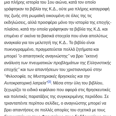
μια πλήρης ιστορία του 1ου αιώνα, κατά τον οποίο
γράφτηκαν τα βιβλία της Κ.Δ., ούτε μια πλήρης καταγραφή
της ζωής στη ρωμαϊκή οικουμένη σε όλες της τις
εκδηλώσεις, αλλά προσφέρει μόνο την ιστορία της εποχής-
πλαίσιο, κατά την οποία γράφτηκαν τα βιβλία της Κ.Δ. και
επιμένει σ' εκείνα τα βασικά στοιχεία που είναι απολύτως
αναγκαία για τον μελετητή της Κ.Δ.. Το βιβλίο είναι
πυκνογραμμένο, πραγματεύεται πολλά ζητήματα και
μπορεί
"ο απαιτητικός αναγνώστης"
να βρει
"εκτενή
ανάλυση των πνευματικών προβλημάτων της Ελληνιστικής
εποχής"
και των απαντήσεων του χριστιανισμού στην
"Φιλοσοφία, τις Μυστηριακές θρησκείες και την
[3]
Αυτοκρατορική λατρεία"
. Μέσα στην ύλη του βιβλίου,
ξεχωρίζει το ειδικό κεφάλαιο που αφορά στις θρησκευτικές
και πολιτικές παρατάξεις της συγκεκριμένης περιόδου. Σε
τριανταπέντε περίπου σελίδες, ο αναγνώστης μπορεί να
βρει απαντήσεις σε πολλές απορίες του σχετικά με τους