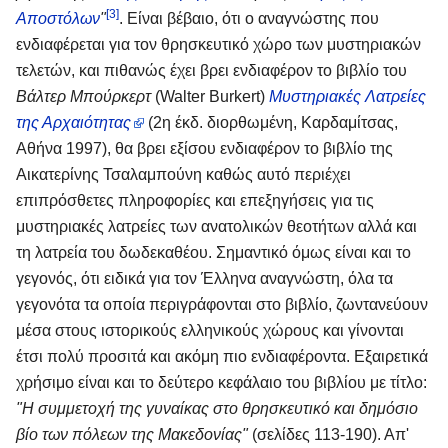
[3]
Αποστόλων
"
. Είναι βέβαιο, ότι ο αναγνώστης που
ενδιαφέρεται για τον θρησκευτικό χώρο των μυστηριακών
τελετών, και πιθανώς έχει βρει ενδιαφέρον το βιβλίο του
Βάλτερ Μπούρκερτ
(Walter Burkert)
Μυστηριακές Λατρείες
της Αρχαιότητας
(2η έκδ. διορθωμένη, Καρδαμίτσας,
Αθήνα 1997), θα βρει εξίσου ενδιαφέρον το βιβλίο της
Αικατερίνης Τσαλαμπούνη καθώς αυτό περιέχει
επιπρόσθετες πληροφορίες και επεξηγήσεις για τις
μυστηριακές λατρείες των ανατολικών θεοτήτων αλλά και
τη λατρεία του δωδεκαθέου. Σημαντικό όμως είναι και το
γεγονός, ότι ειδικά για τον Έλληνα αναγνώστη, όλα τα
γεγονότα τα οποία περιγράφονται στο βιβλίο, ζωντανεύουν
μέσα στους ιστορικούς ελληνικούς χώρους και γίνονται
έτσι πολύ προσιτά και ακόμη πιο ενδιαφέροντα. Εξαιρετικά
χρήσιμο είναι και το δεύτερο κεφάλαιο του βιβλίου με τίτλο:
"Η συμμετοχή της γυναίκας στο θρησκευτικό και δημόσιο
βίο των πόλεων της Μακεδονίας"
(σελίδες 113-190). Απ'