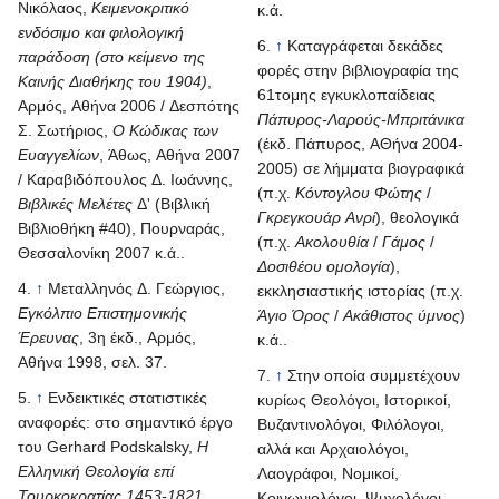
Νικόλαος,
Κειμενοκριτικό
κ.ά.
ενδόσιμο και φιλολογική
↑
Kαταγράφεται δεκάδες
παράδοση (στο κείμενο της
φορές στην βιβλιογραφία της
Καινής Διαθήκης του 1904)
,
61τομης εγκυκλοπαίδειας
Αρμός, Αθήνα 2006 / Δεσπότης
Πάπυρος-Λαρούς-Μπριτάνικα
Σ. Σωτήριος,
Ο Κώδικας των
(έκδ. Πάπυρος, ΑΘήνα 2004-
Ευαγγελίων
, Άθως, Αθήνα 2007
2005) σε λήμματα βιογραφικά
/ Καραβιδόπουλος Δ. Ιωάννης,
(π.χ.
Κόντογλου Φώτης
/
Βιβλικές Μελέτες
Δ' (Βιβλική
Γκρεγκουάρ Ανρί
), θεολογικά
Βιβλιοθήκη #40), Πουρναράς,
(π.χ.
Ακολουθία
/
Γάμος
/
Θεσσαλονίκη 2007 κ.ά..
Δοσιθέου ομολογία
),
↑
Μεταλληνός Δ. Γεώργιος,
εκκλησιαστικής ιστορίας (π.χ.
Εγκόλπιο Επιστημονικής
Άγιο Όρος
/
Ακάθιστος ύμνος
)
Έρευνας
, 3η έκδ., Αρμός,
κ.ά..
Αθήνα 1998, σελ. 37.
↑
Στην οποία συμμετέχουν
↑
Ενδεικτικές στατιστικές
κυρίως Θεολόγοι, Ιστορικοί,
αναφορές: στο σημαντικό έργο
Βυζαντινολόγοι, Φιλόλογοι,
του Gerhard Podskalsky,
Η
αλλά και Αρχαιολόγοι,
Ελληνική Θεολογία επί
Λαογράφοι, Νομικοί,
Τουρκοκρατίας 1453-1821
Κοινωνιολόγοι, Ψυχολόγοι,