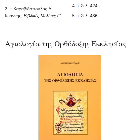
↑
Σελ. 424.
↑
Καραβιδόπουλος Δ.
Ιωάννης,
Βιβλικές Μελέτες Γ'
↑
Σελ. 436.
Αγιολογία της Ορθόδοξης Εκκλησίας