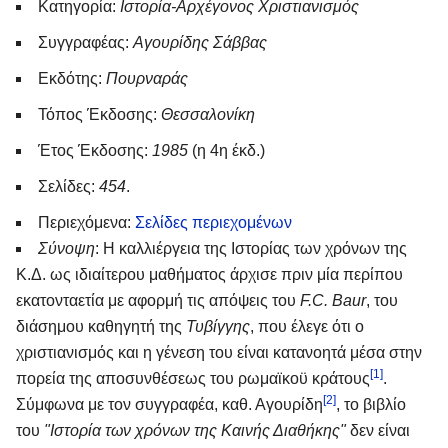
Κατηγορία:
Ιστορία-Αρχέγονος Χριστιανισμός
Συγγραφέας:
Αγουρίδης Σάββας
Εκδότης:
Πουρναράς
Τόπος Έκδοσης:
Θεσσαλονίκη
Έτος Έκδοσης:
1985
(η 4η έκδ.)
Σελίδες:
454
.
Περιεχόμενα:
Σελίδες περιεχομένων
Σύνοψη
: Η καλλιέργεια της Ιστορίας των χρόνων της
Κ.Δ. ως ιδιαίτερου μαθήματος άρχισε πριν μία περίπου
εκατονταετία με αφορμή τις απόψεις του
F.C. Baur
, του
διάσημου καθηγητή της
Τυβίγγης
, που έλεγε ότι ο
χριστιανισμός και η γένεση του είναι κατανοητά μέσα στην
[1]
πορεία της αποσυνθέσεως του ρωμαϊκοϋ κράτους
.
[2]
Σύμφωνα με τον συγγραφέα, καθ. Αγουρίδη
, το βιβλίο
του
"Ιστορία των χρόνων της Καινής Διαθήκης"
δεν είναι