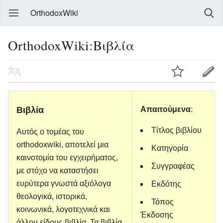
OrthodoxWiki
OrthodoxWiki:Βιβλία
Βιβλία
Απαιτούμενα
:
Τίτλος βιβλίου
Αυτός ο τομέας του
orthodoxwiki, αποτελεί μια
Κατηγορία
καινοτομία του εγχειρήματος,
Συγγραφέας
με στόχο να καταστήσει
ευρύτερα γνωστά αξιόλογα
Εκδότης
θεολογικά, ιστορικά,
Τόπος
κοινωνικά, λογοτεχνικά και
Έκδοσης
άλλου είδους βιβλία. Τα βιβλία