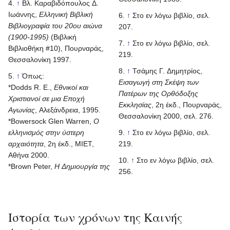
↑
Βλ. Καραβιδόπουλος Δ.
Ιωάννης,
Ελληνική Βιβλική
↑
Στο εν λόγω βιβλίο, σελ.
Βιβλιογραφία του 20ου αιώνα
207.
(1900-1995)
(Βιβλική
↑
Στο εν λόγω βιβλίο, σελ.
Βιβλιοθήκη #10), Πουρναράς,
219.
Θεσσαλονίκη 1997.
↑
Τσάμης Γ. Δημητρίος,
↑
Όπως:
Εισαγωγή στη Σκέψη των
*Dodds R. Ε.,
Εθνικοί και
Πατέρων της Ορθόδοξης
Χριστιανοί σε μια Εποχή
Εκκλησίας
, 2η έκδ., Πουρναράς,
Αγωνίας
, Αλεξάνδρεια, 1995.
Θεσσαλονίκη 2000, σελ. 276.
*Bowersock Glen Warren,
Ο
ελληνισμός στην ύστερη
↑
Στο εν λόγω βιβλίο, σελ.
αρχαιότητα
, 2η έκδ., ΜΙΕΤ,
219.
Αθήνα 2000.
↑
Στο εν λόγω βιβλίο, σελ.
*Brown Peter,
Η Δημιουργία της
256.
Ιστορία των χρόνων της Καινής