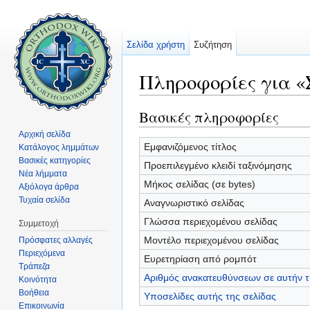
Σελίδα χρήστη
Συζήτηση
Πληροφορίες για «
Μετάβαση σε:
πλοήγηση
,
αναζήτηση
Βασικές πληροφορίες
Αρχική σελίδα
Εμφανιζόμενος τίτλος
Κατάλογος λημμάτων
Βασικές κατηγορίες
Προεπιλεγμένο κλειδί ταξινόμησης
Νέα λήμματα
Μήκος σελίδας (σε bytes)
Αξιόλογα άρθρα
Τυχαία σελίδα
Αναγνωριστικό σελίδας
Γλώσσα περιεχομένου σελίδας
Συμμετοχή
Μοντέλο περιεχομένου σελίδας
Πρόσφατες αλλαγές
Περιεχόμενα
Ευρετηρίαση από ρομπότ
Τράπεζα
Αριθμός ανακατευθύνσεων σε αυτήν τ
Κοινότητα
Βοήθεια
Υποσελίδες αυτής της σελίδας
Επικοινωνία