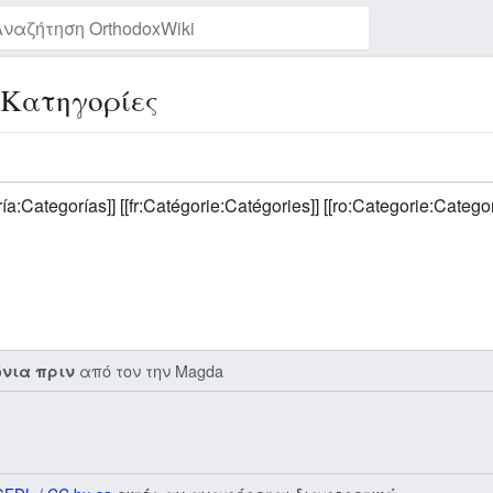
:Κατηγορίες
Παρακολούθηση της σελίδας
ía:Categorías]] [[fr:Catégorie:Catégories]] [[ro:Categorie:Categor
από τον την
Magda
όνια πριν