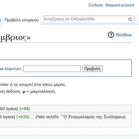
Σύνδεση
Request account
Αναζήτηση
α
Προβολή ιστορικού
μβριος»
Βοήθεια
ρο
ετικετών
:
nter ή το κουμπί στο κάτω μέρος.
νη έκδοση,
μ
= μικροαλλαγή.
60 bytes)
(+44)
6 bytes)
(+416)
‎
. .
(Νέα σελίδα: '''Ο Ευαγγελισμός της Συλλήψεως