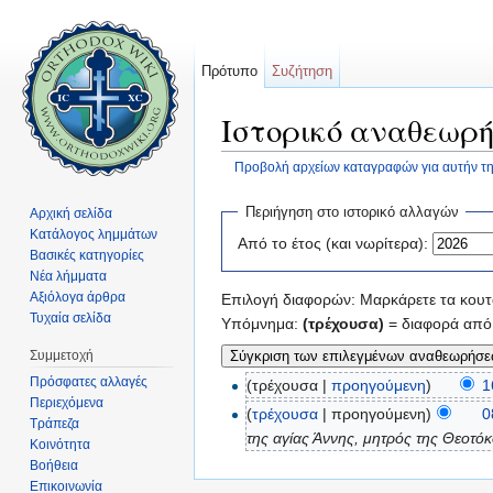
Πρότυπο
Συζήτηση
Ιστορικό αναθεωρή
Προβολή αρχείων καταγραφών για αυτήν τη
Μετάβαση σε:
πλοήγηση
,
αναζήτηση
Περιήγηση στο ιστορικό αλλαγών
Αρχική σελίδα
Κατάλογος λημμάτων
Από το έτος (και νωρίτερα):
Βασικές κατηγορίες
Νέα λήμματα
Αξιόλογα άρθρα
Επιλογή διαφορών: Μαρκάρετε τα κουτά
Τυχαία σελίδα
Υπόμνημα:
(τρέχουσα)
= διαφορά από 
Συμμετοχή
Πρόσφατες αλλαγές
(τρέχουσα |
προηγούμενη
)
1
Περιεχόμενα
(
τρέχουσα
| προηγούμενη)
0
Τράπεζα
της αγίας Άννης, μητρός της Θεοτόκ
Κοινότητα
Βοήθεια
Επικοινωνία