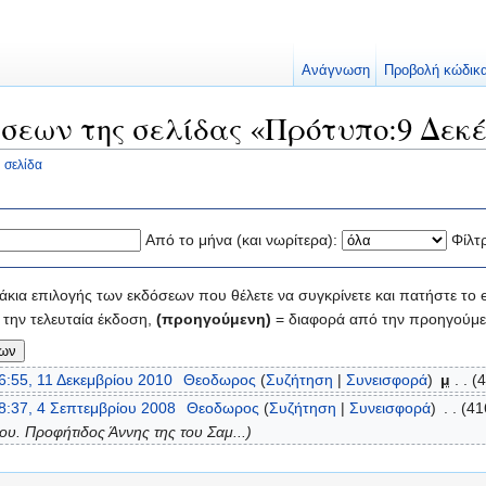
Ανάγνωση
Προβολή κώδικ
σεων της σελίδας «Πρότυπο:9 Δεκέ
 σελίδα
Από το μήνα (και νωρίτερα):
Φίλτ
κια επιλογής των εκδόσεων που θέλετε να συγκρίνετε και πατήστε το e
την τελευταία έκδοση,
(προηγούμενη)
= διαφορά από την προηγούμε
6:55, 11 Δεκεμβρίου 2010
‎
Θεοδωρος
(
Συζήτηση
|
Συνεισφορά
)
‎
μ
. .
(4
8:37, 4 Σεπτεμβρίου 2008
‎
Θεοδωρος
(
Συζήτηση
|
Συνεισφορά
)
‎
. .
(41
ου. Προφήτιδος Άννης της του Σαμ...)