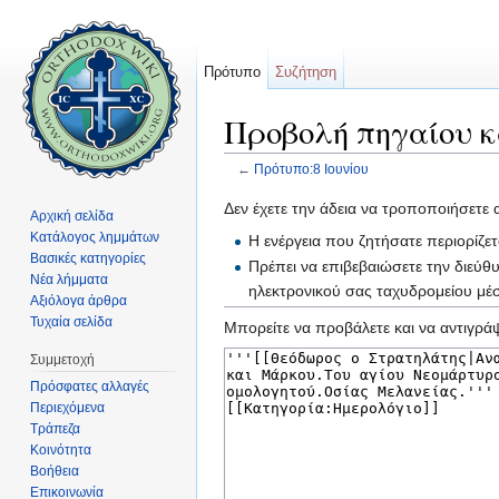
Πρότυπο
Συζήτηση
Προβολή πηγαίου κ
←
Πρότυπο:8 Ιουνίου
Μετάβαση σε:
πλοήγηση
,
αναζήτηση
Δεν έχετε την άδεια να τροποποιήσετε 
Αρχική σελίδα
Κατάλογος λημμάτων
Η ενέργεια που ζητήσατε περιορίζε
Βασικές κατηγορίες
Πρέπει να επιβεβαιώσετε την διεύθ
Νέα λήμματα
ηλεκτρονικού σας ταχυδρομείου μ
Αξιόλογα άρθρα
Τυχαία σελίδα
Μπορείτε να προβάλετε και να αντιγράψ
Συμμετοχή
Πρόσφατες αλλαγές
Περιεχόμενα
Τράπεζα
Κοινότητα
Βοήθεια
Επικοινωνία