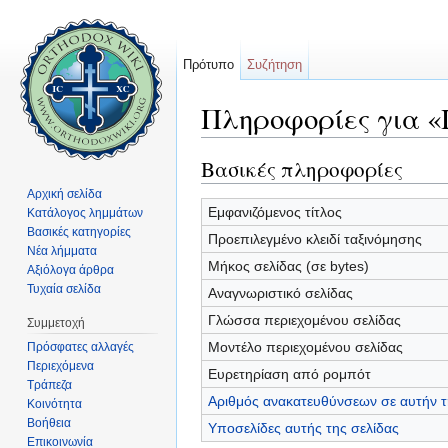
Πρότυπο
Συζήτηση
Πληροφορίες για «
Μετάβαση σε:
πλοήγηση
,
αναζήτηση
Βασικές πληροφορίες
Αρχική σελίδα
Εμφανιζόμενος τίτλος
Κατάλογος λημμάτων
Βασικές κατηγορίες
Προεπιλεγμένο κλειδί ταξινόμησης
Νέα λήμματα
Μήκος σελίδας (σε bytes)
Αξιόλογα άρθρα
Τυχαία σελίδα
Αναγνωριστικό σελίδας
Γλώσσα περιεχομένου σελίδας
Συμμετοχή
Μοντέλο περιεχομένου σελίδας
Πρόσφατες αλλαγές
Περιεχόμενα
Ευρετηρίαση από ρομπότ
Τράπεζα
Αριθμός ανακατευθύνσεων σε αυτήν τ
Κοινότητα
Βοήθεια
Υποσελίδες αυτής της σελίδας
Επικοινωνία