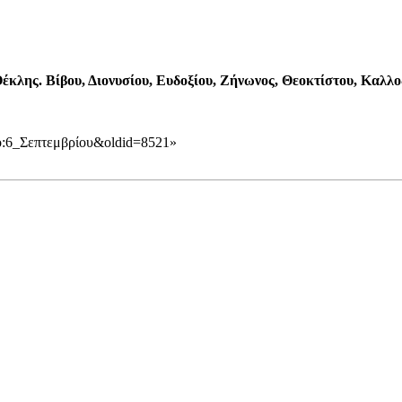
έκλης. Βίβου, Διονυσίου, Ευδοξίου, Ζήνωνος, Θεοκτίστου, Καλ
υπο:6_Σεπτεμβρίου&oldid=8521
»