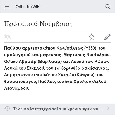
OrthodoxWiki
Πρότυπο:6 Νοέμβριος
Παύλου αρχιεπισκόπου Κων/πόλεως (†350), του
ομολογητού και μάρτυρος. Μάρτυρος Νικάνδρου.
Οσίων Αβραάμ (Βαρλαάμ) και Λουκά των Ρώσων.
Λουκά του Σικελού, του εν Κορινθία ασκήσαντος,
Δημητριανού επισκόπου Χυτρών (Κύπρου), του
θαυματουργού, Παύλου, του δια Χριστον σαλού,
Λεονάρδου.
από τον την
Τελευταία επεξεργασία 18 χρόνια πριν