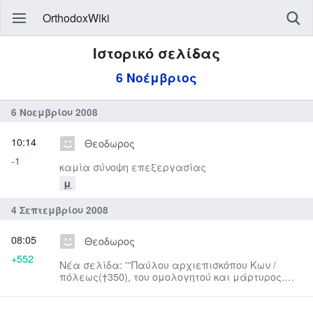
OrthodoxWiki
Ιστορικό σελίδας
6 Νοέμβριος
6 Νοεμβρίου 2008
10:14
Θεοδωρος
-1
καμία σύνοψη επεξεργασίας
μ
4 Σεπτεμβρίου 2008
08:05
Θεοδωρος
+552
Νέα σελίδα: '''Παύλου αρχιεπισκόπου Κων /
πόλεως(†350), του ομολογητού και μάρτυρος.
Μάρτυρος Νικάνδρου. Οσίων Α...