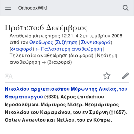
OrthodoxWiki
Πρότυπο:6 Δεκέμβριος
Αναθεώρηση ως προς 12:31, 4 Σεπτεμβρίου 2008
από τον
Θεοδωρος
(
Συζήτηση
|
Συνεισφορά
)
(
διαφορά
)
← Παλαιότερη αναθεώρηση
|
Τελευταία αναθεώρηση (διαφορά) | Νεότερη
αναθεώρηση → (διαφορά)
Νικολάου αρχιεπισκόπου Μύρων της Λυκίας, του
Θαυματουργού
(†330), Αέρος επισκόπου
Ιεροσολύμων. Μάρτυρος Νίσερ. Νεομάρτυρος
Νικολάου του Καραμάνου, του εν Σμύρνη (†1657).
Οσίων Αντωνίου και Νείλου, του εν Κύπρω.