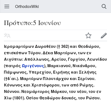
OrthodoxWiki
Πρότυπο:5 Ιουνίου
Ιερομαρτύρων Δωροθέου († 362) και Θεοδώρου,
επισκόπων Τύρου. Δέκα Μαρτύρων, των εν
Αιγύπτω: Απόλλωνος, Αρείου, Γοργίου, Λεωνίδου
(πατρός
Ώριγένους
), Μαρκιανού, Νικάνδρου,
Πάμφωνος, Υπερεχίου, Ειρήνης και Σελήνης
(†δ΄αι.). Μαρτύρων Πλουτάρχου και Σερίνου.
Κόνωνος και Χριστόφορου, των από Ρώμης.
Νόννου. Νεομάρτυρος Μάρκου, του νέου, του εν
Χίω (1801). Οσίου Θεοδώρου δουκός, του Ρώσου.