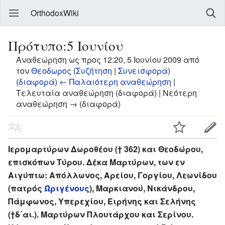
OrthodoxWiki
Πρότυπο:5 Ιουνίου
Αναθεώρηση ως προς 12:20, 5 Ιουνίου 2009 από
τον
Θεοδωρος
(
Συζήτηση
|
Συνεισφορά
)
(
διαφορά
)
← Παλαιότερη αναθεώρηση
|
Τελευταία αναθεώρηση (διαφορά) | Νεότερη
αναθεώρηση → (διαφορά)
Ιερομαρτύρων Δωροθέου († 362) και Θεοδώρου,
επισκόπων Τύρου. Δέκα Μαρτύρων, των εν
Αιγύπτω: Απόλλωνος, Αρείου, Γοργίου, Λεωνίδου
(πατρός
Ώριγένους
), Μαρκιανού, Νικάνδρου,
Πάμφωνος, Υπερεχίου, Ειρήνης και Σελήνης
(†δ΄αι.). Μαρτύρων Πλουτάρχου και Σερίνου.