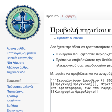
Πρότυπο
Συζήτηση
Προβολή πηγαίου κ
←
Πρότυπο:5 Ιουνίου
Μετάβαση σε:
πλοήγηση
,
αναζήτηση
Δεν έχετε την άδεια να τροποποιήσετε 
Αρχική σελίδα
Κατάλογος λημμάτων
Η ενέργεια που ζητήσατε περιορίζε
Βασικές κατηγορίες
Πρέπει να επιβεβαιώσετε την διεύθ
Νέα λήμματα
ηλεκτρονικού σας ταχυδρομείου μ
Αξιόλογα άρθρα
Τυχαία σελίδα
Μπορείτε να προβάλετε και να αντιγράψ
Συμμετοχή
Πρόσφατες αλλαγές
Περιεχόμενα
Τράπεζα
Κοινότητα
Βοήθεια
Επικοινωνία