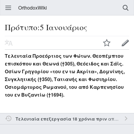
OrthodoxWiki
Πρότυπο:5 Ιανουάριος
Τελευταία Προεόρτιος των Φώτων. Θεοπέμπτου
επισκόπου και Θεωνά (†305), Θεόειδος και Σάϊς.
Οσίων Γρηγορίου «του εν τω Ακρίτα», Δομνίνης,
Συγκλητικής (†350), Τατιανής και Φωστηρίου.
Οσιομάρτυρος Ρωμανού, του από Καρπενησίου
του εν Βυζαντίω (†1694).
από τον την
Τελευταία επεξεργασία 18 χρόνια πριν