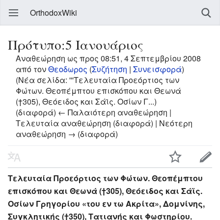
OrthodoxWiki
Πρότυπο:5 Ιανουάριος
Αναθεώρηση ως προς 08:51, 4 Σεπτεμβρίου 2008
από τον
Θεοδωρος
(
Συζήτηση
|
Συνεισφορά
)
(Νέα σελίδα: '''Τελευταία Προεόρτιος των
Φώτων. Θεοπέμπτου επισκόπου και Θεωνά
(†305), Θεόειδος και Σάϊς. Οσίων Γ...)
(διαφορά) ← Παλαιότερη αναθεώρηση |
Τελευταία αναθεώρηση (διαφορά) | Νεότερη
αναθεώρηση → (διαφορά)
Τελευταία Προεόρτιος των Φώτων. Θεοπέμπτου
επισκόπου και Θεωνά (†305), Θεόειδος και Σάϊς.
Οσίων Γρηγορίου «του εν τω Ακρίτα», Δομνίνης,
Συγκλητικής (†350), Τατιανής και Φωστηρίου.